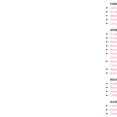
FOR
La fo
Ecol
Mast
Doct
Circ
APP
Proj
Proj
Mani
Bour
Bour
Part
inte
Atel
rech
Appe
Autr
RES
Publ
Note
Sites
L'IF
AGE
Les 
Evé
Evén