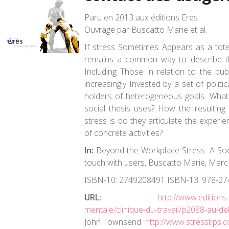
Paru en 2013 aux éditions Eres
Ouvrage par Buscatto Marie et al.
If stress Sometimes Appears as a tote
remains a common way to describe th
Including Those in relation to the pub
increasingly Invested by a set of politic
holders of heterogeneous goals.
What
social thesis uses?
How the resulting
stress is do they articulate the experie
of concrete activities?
In:
Beyond the Workplace Stress: A Socio
touch with users, Buscatto Marie, Marc 
ISBN-10:
2749208491
ISBN-13:
978-27
URL:
http://www.editions
mentale/clinique-du-travail/p2088-au-del
John Townsend
http://www.stresstips.