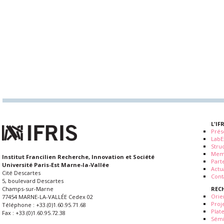
L'IF
Prés
LabE
Stru
Mem
Institut Francilien Recherche, Innovation et Société
Part
Université Paris-Est Marne-la-Vallée
Actua
Cité Descartes
Cont
5, boulevard Descartes
REC
Champs-sur-Marne
Orie
77454 MARNE-LA-VALLÉE Cedex 02
Proj
Téléphone : +33.(0)1.60.95.71.68
Plat
Fax : +33.(0)1.60.95.72.38
Sémi