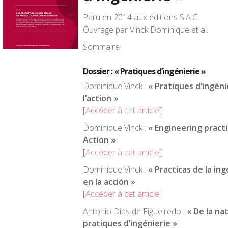
Paru en 2014 aux éditions S.A.C.
Ouvrage par Vinck Dominique et al.
Sommaire
Dossier : « Pratiques d’ingénierie »
Dominique Vinck :
« Pratiques d’ingéni
l’action »
[
Accéder à cet article
]
Dominique Vinck :
« Engineering pract
Action »
[
Accéder à cet article
]
Dominique Vinck :
« Practicas de la ing
en la acción »
[
Accéder à cet article
]
Antonio Dias de Figueiredo :
« De la na
pratiques d’ingénierie »