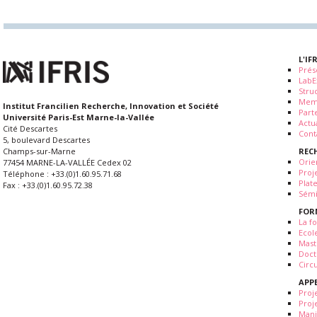
L'IF
Prés
LabE
Stru
Mem
Institut Francilien Recherche, Innovation et Société
Part
Université Paris-Est Marne-la-Vallée
Actua
Cité Descartes
Cont
5, boulevard Descartes
REC
Champs-sur-Marne
Orie
77454 MARNE-LA-VALLÉE Cedex 02
Proj
Téléphone : +33.(0)1.60.95.71.68
Plat
Fax : +33.(0)1.60.95.72.38
Sémi
FOR
La fo
Ecol
Mast
Doct
Circ
APP
Proj
Proj
Mani