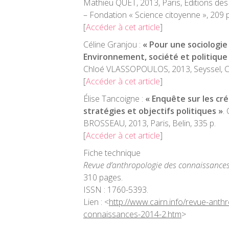
Mathieu QUET, 2013, Paris, Éditions de
– Fondation « Science citoyenne », 209 p
[
Accéder à cet article
]
Céline Granjou :
« Pour une sociologie
Environnement, société et politique
Chloé VLASSOPOULOS, 2013, Seyssel, Ch
[
Accéder à cet article
]
Élise Tancoigne :
« Enquête sur les cr
stratégies et objectifs politiques »
.
BROSSEAU, 2013, Paris, Belin, 335 p.
[
Accéder à cet article
]
Fiche technique
Revue d’anthropologie des connaissance
310 pages.
ISSN : 1760-5393.
Lien : <
http://www.cairn.info/revue-anth
connaissances-2014-2.htm
>