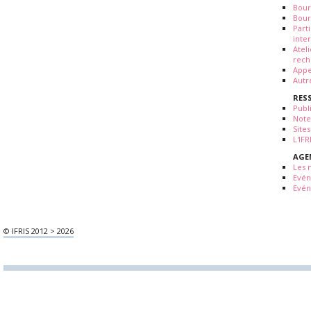
Bour
Bour
Part
inte
Atel
rech
Appe
Autr
RES
Publ
Note
Sites
L'IF
AGE
Les 
Evé
Evén
© IFRIS 2012 > 2026