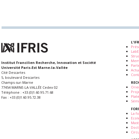
L'IF
Prés
LabE
Stru
Mem
Institut Francilien Recherche, Innovation et Société
Part
Université Paris-Est Marne-la-Vallée
Actua
Cité Descartes
Cont
5, boulevard Descartes
REC
Champs-sur-Marne
Orie
77454 MARNE-LA-VALLÉE Cedex 02
Proj
Téléphone : +33.(0)1.60.95.71.68
Plat
Fax : +33.(0)1.60.95.72.38
Sémi
FOR
La fo
Ecol
Mast
Doct
Circ