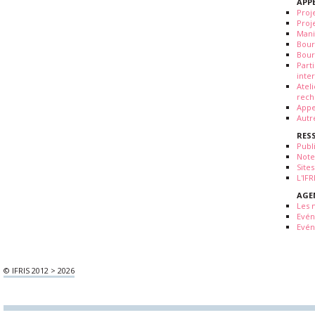
APP
Proj
Proj
Mani
Bour
Bour
Part
inte
Atel
rech
Appe
Autr
RES
Publ
Note
Sites
L'IF
AGE
Les 
Evé
Evén
© IFRIS 2012 > 2026