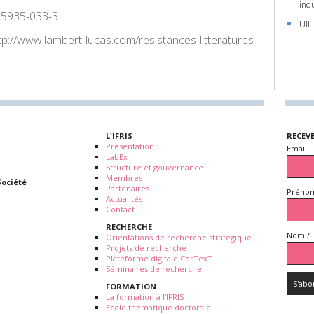
ind
35935-033-3
UIL
tp://www.lambert-lucas.com/resistances-litteratures-
L'IFRIS
RECEV
Présentation
Email
LabEx
Structure et gouvernance
Membres
Société
Partenaires
Prénom
Actualités
Contact
RECHERCHE
Nom / 
Orientations de recherche stratégique
Projets de recherche
Plateforme digitale CorTexT
Séminaires de recherche
FORMATION
La formation à l'IFRIS
Ecole thématique doctorale