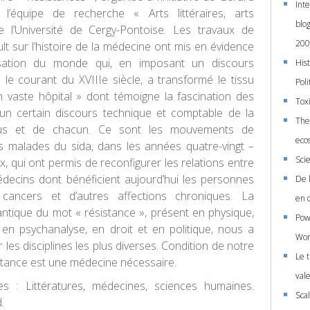
Int
’équipe de recherche « Arts littéraires, arts
blo
e l’Université de Cergy-Pontoise. Les travaux de
200
t sur l’histoire de la médecine ont mis en évidence
sation du monde qui, en imposant un discours
Hist
 le courant du XVIIIe siècle, a transformé le tissu
Poli
n vaste hôpital » dont témoigne la fascination des
Tox
un certain discours technique et comptable de la
The 
us et de chacun. Ce sont les mouvements de
eco
s malades du sida, dans les années quatre-vingt –
Sci
ix, qui ont permis de reconfigurer les relations entre
édecins dont bénéficient aujourd’hui les personnes
De l
 cancers et d’autres affections chroniques. La
en 
ntique du mot « résistance », présent en physique,
Powe
en psychanalyse, en droit et en politique, nous a
Wor
r les disciplines les plus diverses. Condition de notre
Le t
sistance est une médecine nécessaire.
vale
es : Littératures, médecines, sciences humaines.
Sca
.