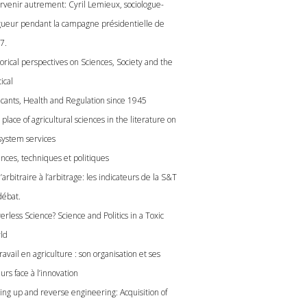
ervenir autrement: Cyril Lemieux, sociologue-
gueur pendant la campagne présidentielle de
7.
orical perspectives on Sciences, Society and the
tical
icants, Health and Regulation since 1945
place of agricultural sciences in the literature on
system services
ences, techniques et politiques
’arbitraire à l’arbitrage: les indicateurs de la S&T
débat.
rless Science? Science and Politics in a Toxic
ld
ravail en agriculture : son organisation et ses
urs face à l’innovation
ling up and reverse engineering: Acquisition of