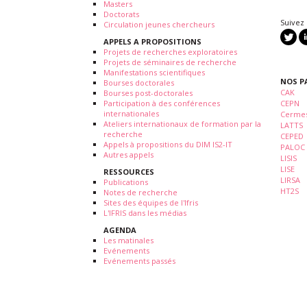
Masters
Doctorats
Suivez
Circulation jeunes chercheurs
APPELS A PROPOSITIONS
Projets de recherches exploratoires
Projets de séminaires de recherche
Manifestations scientifiques
NOS P
Bourses doctorales
CAK
Bourses post-doctorales
Participation à des conférences
CEPN
internationales
Cermes
Ateliers internationaux de formation par la
LATTS
recherche
CEPED
Appels à propositions du DIM IS2-IT
PALOC
Autres appels
LISIS
LISE
RESSOURCES
LIRSA
Publications
HT2S
Notes de recherche
Sites des équipes de l'Ifris
L'IFRIS dans les médias
AGENDA
Les matinales
Evénements
Evénements passés