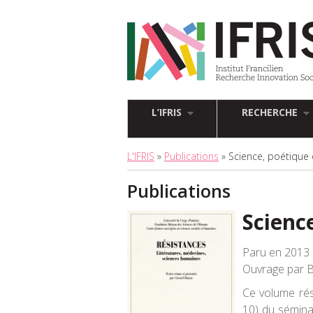
L’IFRIS
RECHERCHE
L'IFRIS
»
Publications
» Science, poétique 
Publications
Scienc
Paru en 2013 
Ouvrage par 
Ce volume rés
10) du séminai