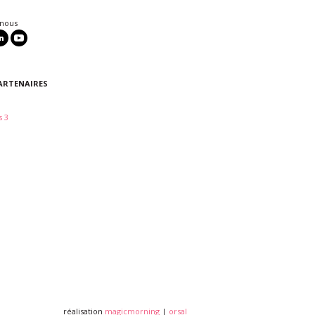
 nous
ARTENAIRES
 3
réalisation
magicmorning
|
orsal