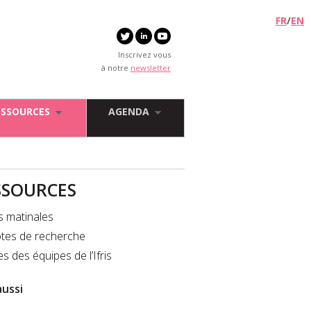
FR
/
EN
Inscrivez vous
à notre
newsletter
ESSOURCES
AGENDA
SSOURCES
s matinales
tes de recherche
es des équipes de l’Ifris
aussi