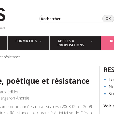
FORMATION
APPELS A
R
PROPOSITIONS
et résistance
RE
e, poétique et résistance
Le
No
aux éditions
Sit
Bergeron Andrée
Voir 
ume deux années universitaires (2008-09 et 2009-
re « Résistances », organisé à l’initiative de Gérard