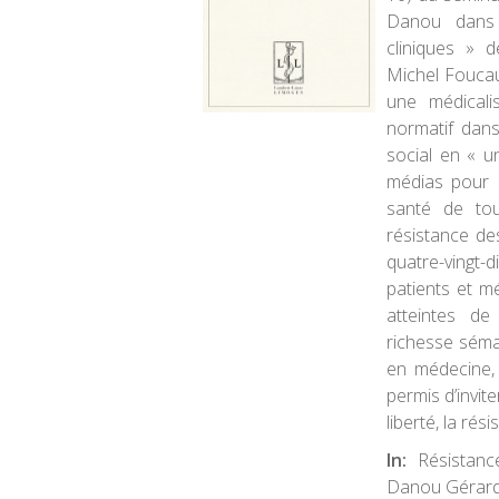
Danou dans l
cliniques » d
Michel Foucaul
une médicali
normatif dans
social en « u
médias pour 
santé de to
résistance de
quatre-vingt-d
patients et m
atteintes de
richesse séma
en médecine, 
permis d’invite
liberté, la ré
In:
Résistanc
Danou Gérard