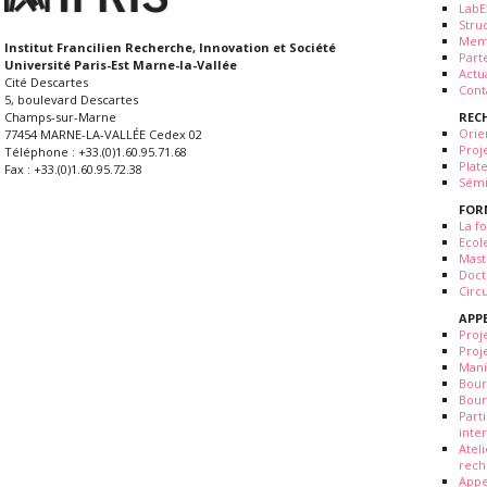
LabE
Stru
Mem
Institut Francilien Recherche, Innovation et Société
Part
Université Paris-Est Marne-la-Vallée
Actua
Cité Descartes
Cont
5, boulevard Descartes
REC
Champs-sur-Marne
Orie
77454 MARNE-LA-VALLÉE Cedex 02
Proj
Téléphone : +33.(0)1.60.95.71.68
Plat
Fax : +33.(0)1.60.95.72.38
Sémi
FOR
La fo
Ecol
Mast
Doct
Circ
APP
Proj
Proj
Mani
Bour
Bour
Part
inte
Atel
rech
Appe