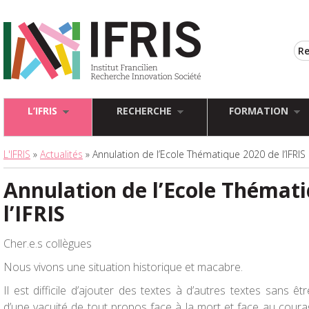
L’IFRIS
RECHERCHE
FORMATION
L'IFRIS
»
Actualités
» Annulation de l’Ecole Thématique 2020 de l’IFRIS
Annulation de l’Ecole Thémat
l’IFRIS
Cher.e.s collègues
Nous vivons une situation historique et macabre.
Il est difficile d’ajouter des textes à d’autres textes sans ê
d’une vacuité de tout propos face à la mort et face au cour