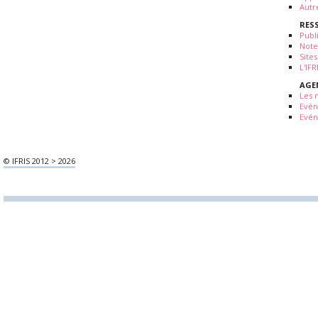
Autr
RES
Publ
Note
Sites
L'IF
AGE
Les 
Evé
Evén
© IFRIS 2012 > 2026