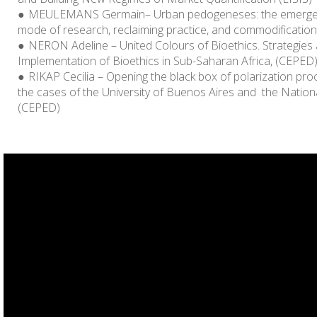
MEULEMANS Germain
– Urban pedogeneses: the emergen
mode of research, reclaiming practice, and commodification
NERON Adeline
– United Colours of Bioethics. Strategies 
Implementation of Bioethics in Sub-Saharan Africa, (CEPED
RIKAP Cecilia
– Opening the black box of polarization proc
the cases of the University of Buenos Aires and the Nationa
(CEPED)