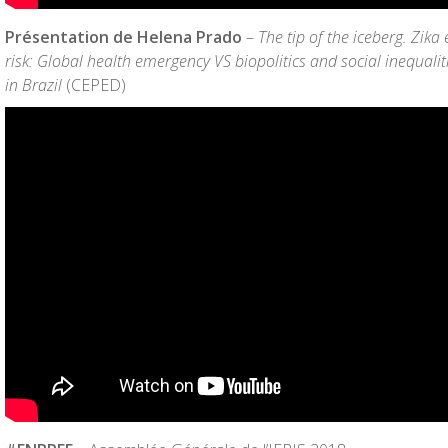
Présentation de Helena Prado
–
The tip of the iceberg. Zik
risk: Global health emergency VS biopolitics and social inequalit
in Brazil
(CEPED)