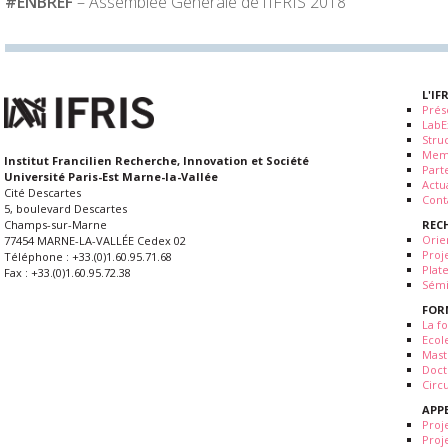
#ENBREF
– Assemblée Générale de l’IFRIS 2018
L'IF
Prés
LabE
Stru
Mem
Institut Francilien Recherche, Innovation et Société
Part
Université Paris-Est Marne-la-Vallée
Actua
Cité Descartes
Cont
5, boulevard Descartes
REC
Champs-sur-Marne
Orie
77454 MARNE-LA-VALLÉE Cedex 02
Proj
Téléphone : +33.(0)1.60.95.71.68
Plat
Fax : +33.(0)1.60.95.72.38
Sémi
FOR
La fo
Ecol
Mast
Doct
Circ
APP
Proj
Proj