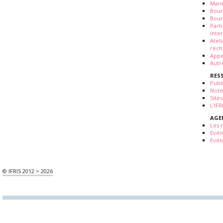
Mani
Bour
Bour
Part
inte
Atel
rech
Appe
Autr
RES
Publ
Note
Sites
L'IF
AGE
Les 
Evé
Evén
© IFRIS 2012 > 2026