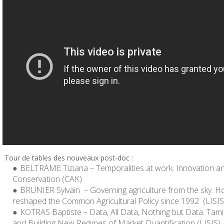
Tour de tables des nouveaux post-doc :
BELTRAME Tiziana
– Temporalities at work. Innovation an
Conservation (CAK)
BRUNIER Sylvain
– Governing agriculture from the sky. 
reshaped the Common Agricultural Policy since 1992 (LISIS
KOTRAS Baptiste
– Data, All Data, Nothing but Data. Tam
and Building New Regimes of Market Quantification (LISIS)