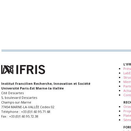
L'IF
Prés
LabE
Stru
Mem
Institut Francilien Recherche, Innovation et Société
Part
Université Paris-Est Marne-la-Vallée
Actua
Cité Descartes
Cont
5, boulevard Descartes
REC
Champs-sur-Marne
Orie
77454 MARNE-LA-VALLÉE Cedex 02
Proj
Téléphone : +33.(0)1.60.95.71.68
Plat
Fax : +33.(0)1.60.95.72.38
Sémi
FOR