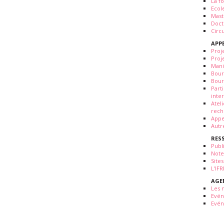
La fo
Ecol
Mast
Doct
Circ
APP
Proj
Proj
Mani
Bour
Bour
Part
inte
Atel
rech
Appe
Autr
RES
Publ
Note
Sites
L'IF
AGE
Les 
Evé
Evén