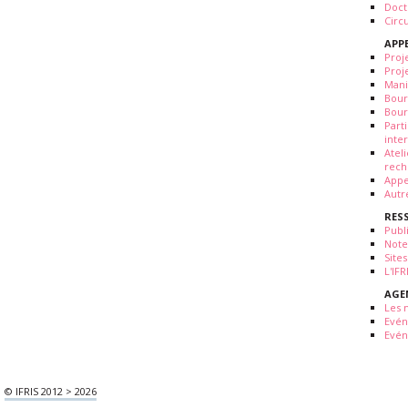
Doct
Circ
APP
Proj
Proj
Mani
Bour
Bour
Part
inte
Atel
rech
Appe
Autr
RES
Publ
Note
Sites
L'IF
AGE
Les 
Evé
Evén
© IFRIS 2012 > 2026