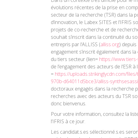
Dans un contexte très difficile pour le 
évolutions récentes de la prise en comp
secteur de la recherche (TSR) dans la p
d’innovation, le Labex SITES et l’IFRIS 
projets de co-recherche et de recherche
souhait s’inscrit dans la continuité du sou
entrepris par l’ALLISS (
alliss.org
) depuis
engagement s’inscrit également dans la 
du tiers secteur (lien=
https://www.tiers
de l’engagement des acteurs de l’ESR à l
=
https://uploads.strikinglycdn.com/fil
970b-d64011d5bce3/alliss-synthsesassi
doctoraux engagés dans la recherche pa
recherches avec des acteurs du TSR sont 
donc bienvenus.
Pour votre information, consultez la list
l’IFRIS à ce jour.
Les candidat.s.es sélectionné.s.es seron