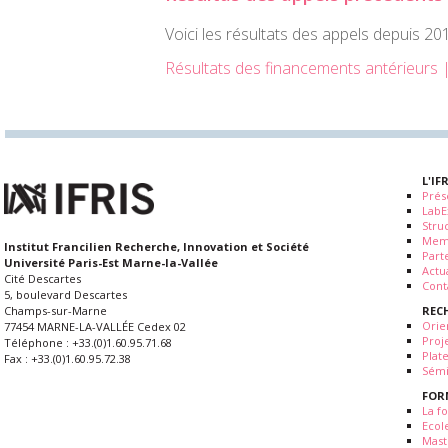
Voici les résultats des appels depuis 201
Résultats des financements antérieurs |
L'IF
Prés
LabE
Stru
Mem
Institut Francilien Recherche, Innovation et Société
Part
Université Paris-Est Marne-la-Vallée
Actua
Cité Descartes
Cont
5, boulevard Descartes
REC
Champs-sur-Marne
Orie
77454 MARNE-LA-VALLÉE Cedex 02
Proj
Téléphone : +33.(0)1.60.95.71.68
Plat
Fax : +33.(0)1.60.95.72.38
Sémi
FOR
La fo
Ecol
Mast