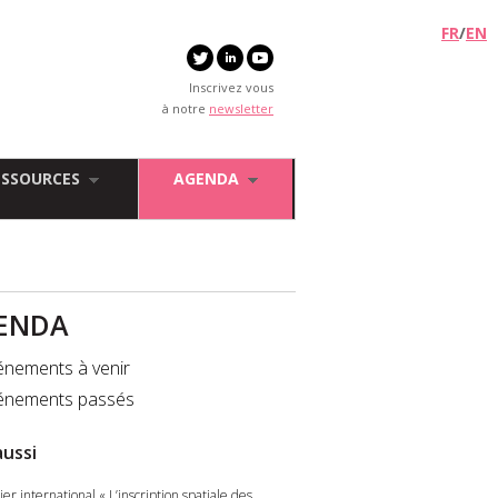
FR
/
EN
Inscrivez vous
à notre
newsletter
ESSOURCES
AGENDA
ENDA
énements à venir
énements passés
aussi
ier international « L’inscription spatiale des