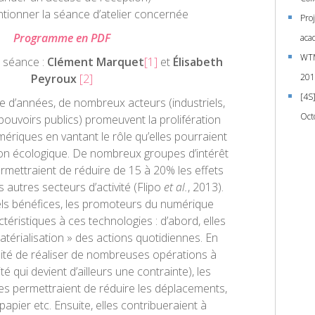
tionner la séance d’atelier concernée
Pro
Programme en PDF
aca
WTM
 séance :
Clément Marquet
[1]
et
Élisabeth
Peyroux
[2]
201
[4S
e d’années, de nombreux acteurs (industriels,
Oct
 pouvoirs publics) promeuvent la prolifération
ériques en vantant le rôle qu’elles pourraient
tion écologique. De nombreux groupes d’intérêt
rmettraient de réduire de 15 à 20% les effets
s autres secteurs d’activité (Flipo
et al.
, 2013).
els bénéfices, les promoteurs du numérique
téristiques à ces technologies : d’abord, elles
atérialisation » des actions quotidiennes. En
lité de réaliser de nombreuses opérations à
té qui devient d’ailleurs une contrainte), les
es permettraient de réduire les déplacements,
apier etc. Ensuite, elles contribueraient à