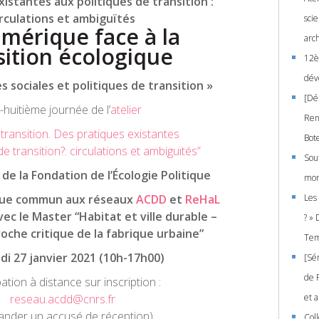
istantes aux politiques de transition :
irculations et ambiguïtés
scie
mérique face à la
arc
sition écologique
12è
dév
s sociales et politiques de transition »
[Dé
-huitième journée de l’
atelier
Ren
 transition.
Des pratiques existantes
Bot
de transition?: circulations et ambiguïtés”
Sou
 de la Fondation de l’Écologie Politique
mo
que commun aux réseaux
ACDD
et
ReHaL
Les
ec le Master “Habitat et ville durable –
? »
oche critique de la fabrique urbaine”
Tem
i 27 janvier 2021
(10h-17h00)
[Sé
de P
pation à distance sur inscription :
reseau.acdd@cnrs.fr
et 
nder un accusé de réception)
Col