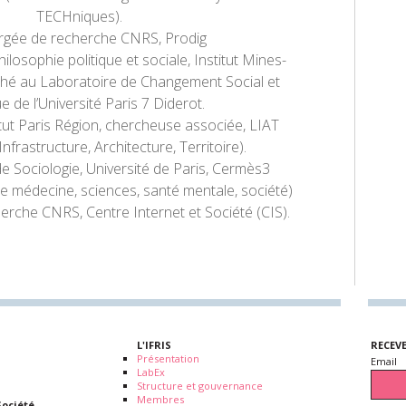
TECHniques).
gée de recherche CNRS, Prodig
losophie politique et sociale, Institut Mines-
ché au Laboratoire de Changement Social et
ue de l’Université Paris 7 Diderot.
itut Paris Région, chercheuse associée, LIAT
nfrastructure, Architecture, Territoire).
 Sociologie, Université de Paris, Cermès3
 médecine, sciences, santé mentale, société)
rche CNRS, Centre Internet et Société (CIS).
L'IFRIS
RECEV
Présentation
Email
LabEx
Structure et gouvernance
Membres
Société