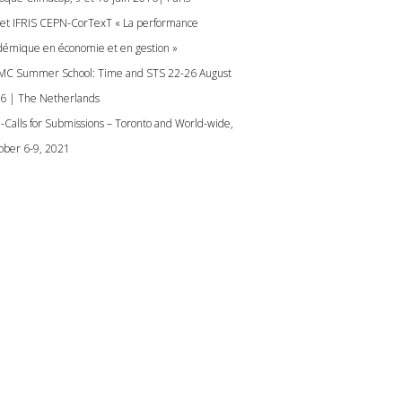
jet IFRIS CEPN-CorTexT « La performance
démique en économie et en gestion »
C Summer School: Time and STS 22-26 August
6 | The Netherlands
]-Calls for Submissions – Toronto and World-wide,
ober 6-9, 2021