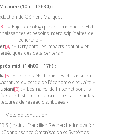
Matinée (10h – 12h30) :
oduction de Clément Marquet
[3]
: « Enjeux écologiques du numérique. Etat
nnaissances et besoins interdisciplinaires de
recherche »
uet
[4]
: « Dirty data: les impacts spatiaux et
ergétiques des data centers »
près-midi (14h00 – 17h) :
ia
[5]
: « Déchets électroniques et transition
adrature du cercle de l’économie circulaire »
usiani
[6]
: « Les ‘nains’ de l’Internet sont-ils
flexions historico-environnementales sur les
itectures de réseau distribuées »
Mots de conclusion
RIS (Institut Francilien Recherche Innovation
h (Connaissance Organisation et Systèmes