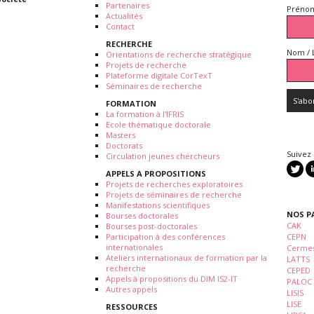
Partenaires
Prénom
Actualités
Contact
RECHERCHE
Nom / 
Orientations de recherche stratégique
Projets de recherche
Plateforme digitale CorTexT
Séminaires de recherche
FORMATION
La formation à l'IFRIS
Ecole thématique doctorale
Masters
Doctorats
Suivez
Circulation jeunes chercheurs
APPELS A PROPOSITIONS
Projets de recherches exploratoires
Projets de séminaires de recherche
Manifestations scientifiques
NOS P
Bourses doctorales
CAK
Bourses post-doctorales
Participation à des conférences
CEPN
internationales
Cermes
Ateliers internationaux de formation par la
LATTS
recherche
CEPED
Appels à propositions du DIM IS2-IT
PALOC
Autres appels
LISIS
LISE
RESSOURCES