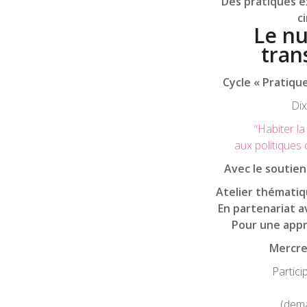
Des pratiques ex
c
Le nu
tran
Cycle « Pratique
Dix
“Habiter la
aux politiques 
Avec le soutien
Atelier thémati
En partenariat av
Pour une appr
Mercred
Partici
(dema