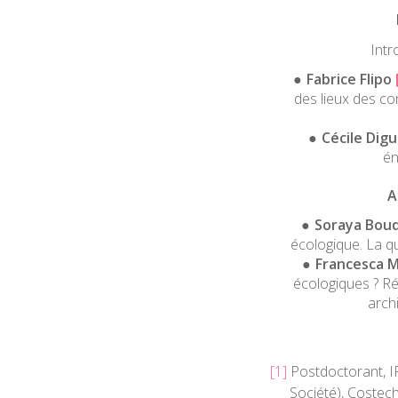
Intr
Fabrice Flipo
des lieux des co
Cécile Dig
én
A
Soraya Boud
écologique. La qu
Francesca M
écologiques ? Ré
arch
[1]
Postdoctorant, IF
Société), Costec