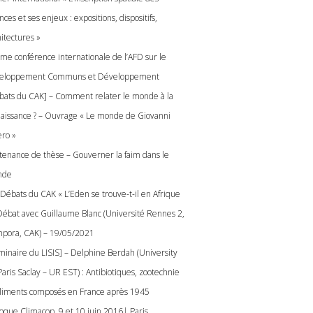
nces et ses enjeux : expositions, dispositifs,
hitectures »
me conférence internationale de l’AFD sur le
eloppement Communs et Développement
bats du CAK] – Comment relater le monde à la
aissance ? – Ouvrage « Le monde de Giovanni
ero »
tenance de thèse – Gouverner la faim dans le
nde
 Débats du CAK « L’Eden se trouve-t-il en Afrique
 Débat avec Guillaume Blanc (Université Rennes 2,
pora, CAK) – 19/05/2021
minaire du LISIS] – Delphine Berdah (University
aris Saclay – UR EST) : Antibiotiques, zootechnie
aliments composés en France après 1945
loque Climacop, 9 et 10 juin 2016| Paris