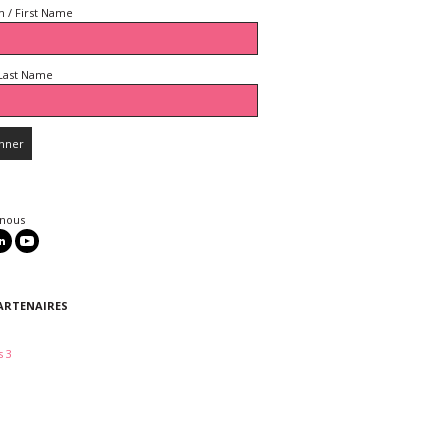
 / First Name
Last Name
 nous
ARTENAIRES
 3