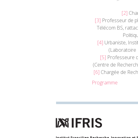
[2]
Char
[3]
Professeur de phi
Télécom BS, ratta
Politiq
[4]
Urbaniste, Inst
(Laboratoire I
[5]
Professeure de
(Centre de Recherche
[6]
Chargée de Reche
Programme
Institut Francilien Recherche, Innovation et 