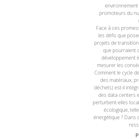
environnement (V
promoteurs du num
Face à ces promesse
les défis que pos
projets de transitio
que pourraient 
développement i
mesurer les consé
Comment le cycle de
des matériaux, pr
déchets) est-il intég
des data centers e
perturbent-elles loca
écologique, tell
énergétique ? Dans q
ress
P