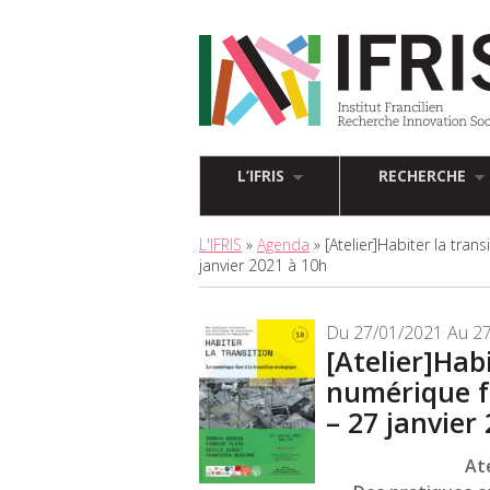
L’IFRIS
RECHERCHE
L'IFRIS
»
Agenda
» [Atelier]Habiter la tran
janvier 2021 à 10h
Du 27/01/2021 Au 2
[Atelier]Hab
numérique fa
– 27 janvier
Ate