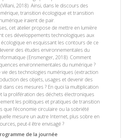
illani, 2018). Ainsi, dans le discours des
érique, transition écologique et transition
numérique iraient de pair.
s, cet atelier propose de mettre en lumière
ent ces développements technologiques aux
n écologique en esquissant les contours de ce
devenir des études environnementales du
nformatique (Ensmenger, 2018). Comment
quences environnementales du numérique ?
 vie des technologies numériques (extraction
oduction des objets, usages et devenir des
ré dans ces mesures ? En quoi la multiplication
t la prolifération des déchets électroniques
lement les politiques et pratiques de transition
es que l’économie circulaire ou la sobriété
uelle mesure un autre Internet, plus sobre en
ources, peut-il être envisagé ?
rogramme de la journée