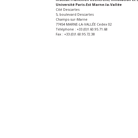
Université Paris-Est Marne-la-Vallée
Cité Descartes
5, boulevard Descartes
Champs-sur-Marne
77454 MARNE-LA-VALLÉE Cedex 02
Téléphone : +33.(0)1.60.95.71.68
Fax : +33.(0)1.60.95.72.38