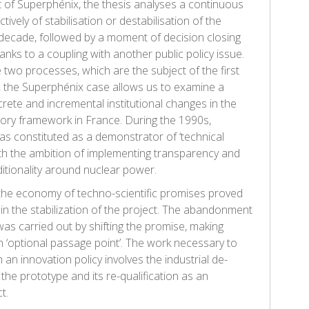
of Superphénix, the thesis analyses a continuous
tively of stabilisation or destabilisation of the
 decade, followed by a moment of decision closing
anks to a coupling with another public policy issue.
two processes, which are the subject of the first
s, the Superphénix case allows us to examine a
rete and incremental institutional changes in the
tory framework in France. During the 1990s,
s constituted as a demonstrator of ‘technical
th the ambition of implementing transparency and
itionality around nuclear power.
the economy of techno-scientific promises proved
ain the stabilization of the project. The abandonment
was carried out by shifting the promise, making
 ‘optional passage point’. The work necessary to
an innovation policy involves the industrial de-
f the prototype and its re-qualification as an
t.