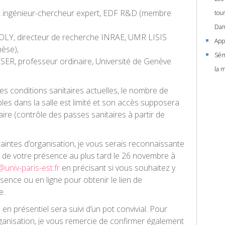
, ingénieur-chercheur expert, EDF R&D (membre
tou
Dam
JOLY, directeur de recherche INRAE, UMR LISIS
Appe
hèse),
Sém
SER, professeur ordinaire, Université de Genève
la 
s conditions sanitaires actuelles, le nombre de
les dans la salle est limité et son accès supposera
ire (contrôle des passes sanitaires à partir de
aintes d’organisation, je vous serais reconnaissante
 de votre présence au plus tard le 26 novembre à
@univ-paris-est.fr
en précisant si vous souhaitez y
sence ou en ligne pour obtenir le lien de
e.
n présentiel sera suivi d’un pot convivial. Pour
rganisation, je vous remercie de confirmer également