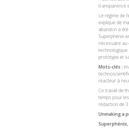
transparence e
Le régime de l
explique de man
abandon a été 
Superphénix en 
nécessaire au 
technologique p
prototype et sa
Mots-clés :
im
technoscientif
réacteur à neu
Ce travail de 
temps pour les 
rédaction de 3
Unmaking a p
Superphénix, 