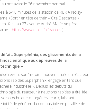
 au pot avant le 26 novembre par mail.
uée à 5-10 minutes de la station de RER A Noisy-
e. (Sortir en tête de train « Cité Descartes »,
iment face au 27 avenue André-Marie Ampère –
arne –
https://www.esiee.fr/fr/acces
).
défait. Superphénix, des glissements de la
hnoscientifique aux épreuves de la
 technique »
hèse revient sur l’histoire mouvementée du réacteur
utrons rapides Superphénix, engagé en tant que
’échelle industrielle ». Depuis les débuts du
echnologie du réacteur à neutrons rapides a été liée
e sociotechnique « surgénérateur », laissant
ssibilité de générer du combustible en parallèle de