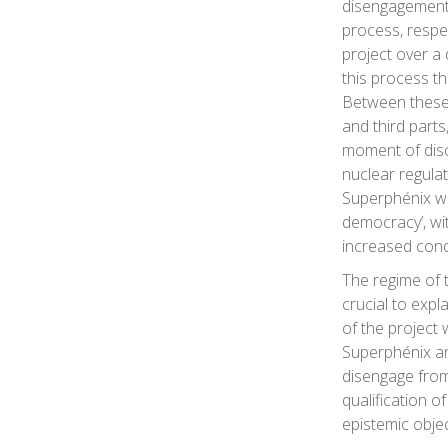
disengagement 
process, respec
project over a
this process th
Between these 
and third part
moment of disc
nuclear regula
Superphénix wa
democracy’, wi
increased cond
The regime of 
crucial to expl
of the project 
Superphénix an
disengage from 
qualification o
epistemic objec