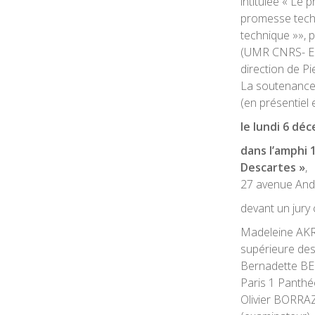
intitulée « Le 
promesse techn
technique »», p
(UMR CNRS- ESI
direction de Pi
La soutenance
(en présentiel e
le
lundi 6 dé
dans l’amphi 
Descartes »
,
27 avenue And
devant un jury
Madeleine AKRI
supérieure des
Bernadette BE
Paris 1 Panthé
Olivier BORRA