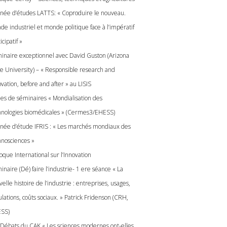
rnée d’études LATTS: « Coproduire le nouveau.
de industriel et monde politique face à l’impératif
icipatif »
inaire exceptionnel avec David Guston (Arizona
te University) – « Responsible research and
vation, before and after » au LISIS
les de séminaires « Mondialisation des
hnologies biomédicales » (Cermes3/EHESS)
rnée d’étude IFRIS : « Les marchés mondiaux des
hnosciences »
oque International sur l’Innovation
naire (Dé) faire l’industrie- 1 ere séance « La
elle histoire de l’industrie : entreprises, usages,
ulations, coûts sociaux. » Patrick Fridenson (CRH,
SS)
 Débats du CAK « Les sciences modernes ont-elles