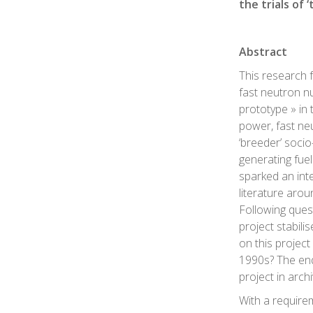
the trials of 
Abstract
This research 
fast neutron nu
prototype » in 
power, fast ne
‘breeder’ socio-
generating fuel
sparked an int
literature aroun
Following ques
project stabil
on this project
1990s? The enqu
project in arch
With a requirem