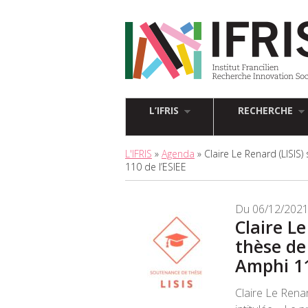
L’IFRIS
RECHERCHE
L'IFRIS
»
Agenda
» Claire Le Renard (LISIS
110 de l’ESIEE
Du 06/12/2021
Claire Le
thèse de
Amphi 11
Claire Le Rena