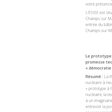
votre présence
L’ESIEE est sit
Champs sur Marn
entrée du bât
Champs-sur-M
Le prototype 
promesse tec
« démocratie
Résumé :
La t
nucléaire à ne
« prototype à l
nucléaire, la t
à un imaginair
entrevoir la po