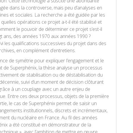
on. Cette technologie a suscité une abondante
gagée dans la controverse, mais peu d’analyses en
nes et sociales. La recherche a été guidée par les
quelles opérations ce projet a-t-il été stabilisé et
omment le pouvoir de déterminer ce projet s’est-il
gt ans, des années 1970 aux années 1990 ?
vi les qualifications successives du projet dans des
chives, en complément d’entretiens.
nce de symétrie pour expliquer l’engagement et le
 de Superphénix, la thèse analyse un processus
tivement de stabilisation ou de déstabilisation du
 décennie, suivi d’un moment de décision clôturant
râce à un couplage avec un autre enjeu de
que. Entre ces deux processus, objets de la première
rtie, le cas de Superphénix permet de saisir un
gements institutionnels, discrets et incrémentaux,
ment du nucléaire en France. Au fil des années
nix a été constitué en démonstrateur de la
echnique », avec l’ambition de mettre en œuvre