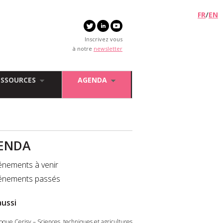
FR
/
EN
Inscrivez vous
à notre
newsletter
ESSOURCES
AGENDA
ENDA
énements à venir
énements passés
aussi
loque Cerisy – Sciences, techniques et agricultures