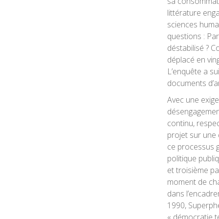
sa consommati
littérature en
sciences humai
questions : Par 
déstabilisé ? C
déplacé en vin
L’enquête a sui
documents d’ar
Avec une exige
désengagement
continu, respec
projet sur une
ce processus g
politique publi
et troisième pa
moment de chan
dans l’encadre
1990, Superphé
« démocratie t