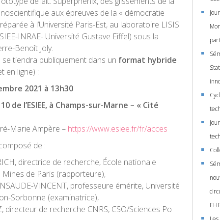
prototype défait. Superphénix, des glissements de la
oscientifique aux épreuves de la « démocratie
Jou
réparée à l’Université Paris-Est, au laboratoire LISIS
Mon
EE-INRAE- Université Gustave Eiffel) sous la
part
erre-Benoît Joly.
Sém
 se tiendra publiquement dans un
format hybride
Sta
t en ligne) :
inno
cembre 2021
à 13h30
Cyc
110 de l’ESIEE, à Champs-sur-Marne – « Cité
tec
Jou
ré-Marie Ampère –
https://www.esiee.fr/fr/acces
tec
 composé de :
Coll
CH, directrice de recherche, École nationale
Sémi
 Mines de Paris (rapporteure),
nouv
NSAUDE-VINCENT, professeure émérite, Université
circ
on-Sorbonne (examinatrice),
EHE
Z, directeur de recherche CNRS, CSO/Sciences Po
Les