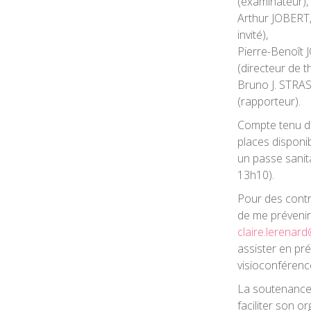
(examinateur),
Arthur JOBERT
invité),
Pierre-Benoît 
(directeur de t
Bruno J. STRAS
(rapporteur).
Compte tenu de
places disponib
un passe sanita
13h10).
Pour des contr
de me prévenir
claire.lerenard
assister en pré
visioconférenc
La soutenance e
faciliter son o