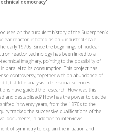
‘technical democracy’
focuses on the turbulent history of the Superphénix
clear reactor, initiated as an « industrial scale
the early 1970s. Since the beginnings of nuclear
utron reactor technology has been linked to a
technical imaginary, pointing to the possibility of
 in parallel to its consumption. This project has
ense controversy, together with an abundance of
d it, but little analysis in the social sciences.
tions have guided the research: How was this
ised and destabilised? How has the power to decide
 shifted in twenty years, from the 1970s to the
iry tracked the successive qualifications of the
ival documents, in addition to interviews.
ent of symmetry to explain the initiation and