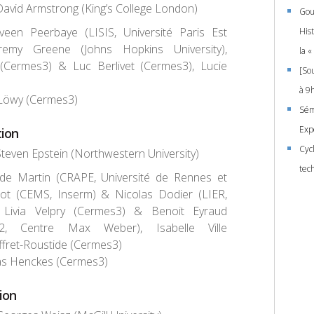
 David Armstrong (King’s College London)
Gou
veen Peerbaye (LISIS, Université Paris Est
His
Jeremy Greene (Johns Hopkins University),
la 
(Cermes3) & Luc Berlivet (Cermes3), Lucie
[So
à 9h
 Löwy (Cermes3)
Sém
Expe
tion
Cyc
Steven Epstein (Northwestern University)
tec
ude Martin (CRAPE, Université de Rennes et
ot (CEMS, Inserm) & Nicolas Dodier (LIER,
 Livia Velpry (Cermes3) & Benoit Eyraud
 2, Centre Max Weber), Isabelle Ville
ffret-Roustide (Cermes3)
as Henckes (Cermes3)
ion