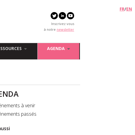
FR
/
EN
Inscrivez vous
à notre
newsletter
ESSOURCES
AGENDA
ENDA
énements à venir
énements passés
aussi