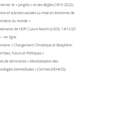
verner le « progrès » et ses dégâts (1810-2022).
toire et sciences sociales-La mise en économie de
« misère du monde »
utenance de HDR ] Laura Maxim (LISIS)- 14/12/20
 – en ligne
inaire « Changement Climatique et Biosphère:
rtises, Futurs et Politiques »
les de séminaires « Mondialisation des
hnologies biomédicales » (Cermes3/EHESS)