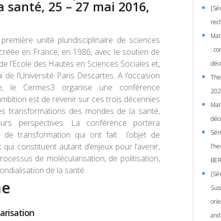
 santé, 25 – 27 mai 2016,
[Sé
rec
Mati
remière unité pluridisciplinaire de sciences
: co
 créée en France, en 1986, avec le soutien de
de l’Ecole des Hautes en Sciences Sociales et,
déc
 de l’Université Paris Descartes. A l’occasion
The
re, le Cermes3 organise une conférence
202
’ambition est de revenir sur ces trois décennies
Mati
es transformations des mondes de la santé,
déc
leurs perspectives. La conférence portera
Sém
s de transformation qui ont fait l’objet de
 qui constituent autant d’enjeux pour l’avenir,
l’h
rocessus de molécularisation, de politisation,
BER
ondialisation de la santé.
[Sém
me
Suss
ori
arisation
and