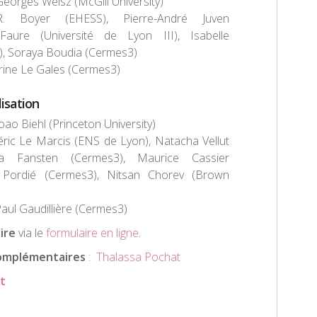
Georges Weisz (McGill University)
R. Boyer (EHESS), Pierre-André Juven
 Faure (Université de Lyon III), Isabelle
, Soraya Boudia (Cermes3)
rine Le Gales (Cermes3)
isation
Joao Biehl (Princeton University)
éric Le Marcis (ENS de Lyon), Natacha Vellut
 Fansten (Cermes3), Maurice Cassier
 Pordié (Cermes3), Nitsan Chorev (Brown
Paul Gaudillière (Cermes3)
ire
via le
formulaire en ligne
.
omplémentaires
:
Thalassa Pochat
t