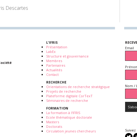
ris Descartes
L'IFRIS
RECEV
Présentation
Email
LabEx
Structure et gouvernance
Membres
Société
Partenaires
Prénom
Actualités
Contact
RECHERCHE
Nom / 
Orientations de recherche stratégique
Projets de recherche
Plateforme digitale CorTexT
Séminaires de recherche
FORMATION
La formation à l'IFRIS
Ecole thématique doctorale
Masters
Doctorats
Suivez
Circulation jeunes chercheurs