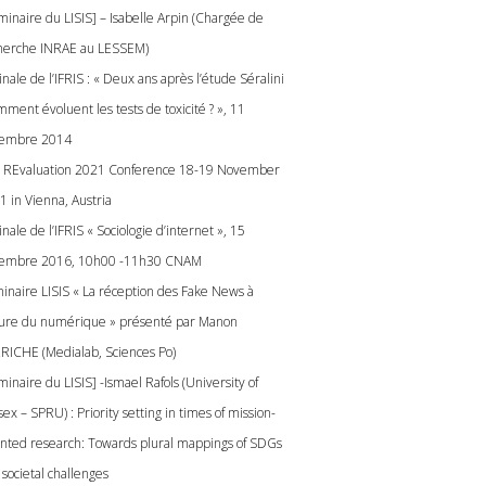
minaire du LISIS] – Isabelle Arpin (Chargée de
herche INRAE au LESSEM)
nale de l’IFRIS : « Deux ans après l’étude Séralini
mment évoluent les tests de toxicité ? », 11
embre 2014
 REvaluation 2021 Conference 18-19 November
1 in Vienna, Austria
nale de l’IFRIS « Sociologie d’internet », 15
embre 2016, 10h00 -11h30 CNAM
inaire LISIS « La réception des Fake News à
eure du numérique » présenté par Manon
RICHE (Medialab, Sciences Po)
inaire du LISIS] -Ismael Rafols (University of
ex – SPRU) : Priority setting in times of mission-
ented research: Towards plural mappings of SDGs
 societal challenges