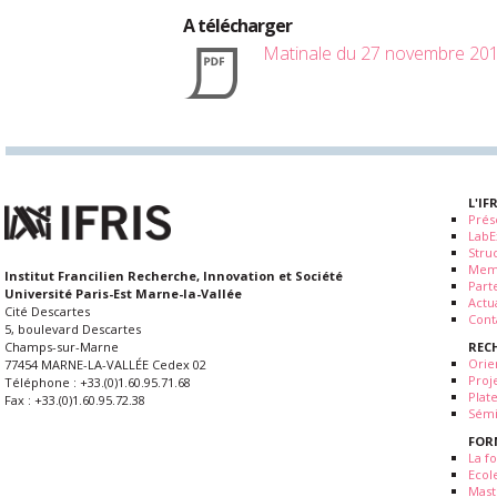
A télécharger
Matinale du 27 novembre 20
L'IF
Prés
LabE
Stru
Mem
Institut Francilien Recherche, Innovation et Société
Part
Université Paris-Est Marne-la-Vallée
Actua
Cité Descartes
Cont
5, boulevard Descartes
REC
Champs-sur-Marne
Orie
77454 MARNE-LA-VALLÉE Cedex 02
Proj
Téléphone : +33.(0)1.60.95.71.68
Plat
Fax : +33.(0)1.60.95.72.38
Sémi
FOR
La fo
Ecol
Mast