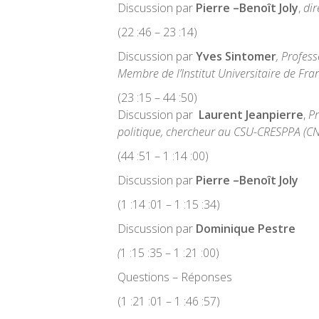
Discussion par
Pierre –Benoît Joly
,
dire
(22 :46 – 23 :14)
Discussion par
Yves Sintomer
, Profess
Membre de l’Institut Universitaire de Fra
(23 :15 – 44 :50)
Discussion par
Laurent Jeanpierre
,
Pr
politique, chercheur au CSU-CRESPPA (CN
(44 :51 – 1 :14 :00)
Discussion par
Pierre –Benoît Joly
(1 :14 :01 – 1 :15 :34)
Discussion par
Dominique Pestre
(
1 :15 :35 – 1 :21 :00)
Questions – Réponses
(1 :21 :01 – 1 :46 :57)