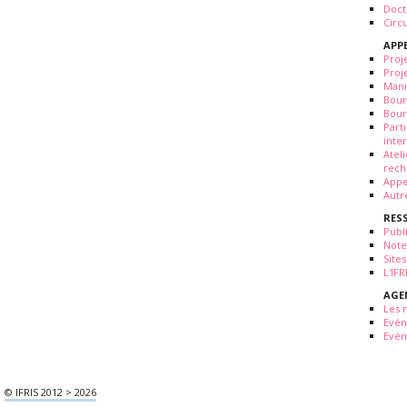
Doct
Circ
APP
Proj
Proj
Mani
Bour
Bour
Part
inte
Atel
rech
Appe
Autr
RES
Publ
Note
Sites
L'IF
AGE
Les 
Evé
Evén
© IFRIS 2012 > 2026