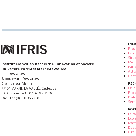
L'IF
Prés
LabE
Stru
Mem
Institut Francilien Recherche, Innovation et Société
Part
Université Paris-Est Marne-la-Vallée
Actua
Cité Descartes
Cont
5, boulevard Descartes
REC
Champs-sur-Marne
Orie
77454 MARNE-LA-VALLÉE Cedex 02
Proj
Téléphone : +33.(0)1.60.95.71.68
Plat
Fax : +33.(0)1.60.95.72.38
Sémi
FOR
La fo
Ecol
Mast
Doct
Circ