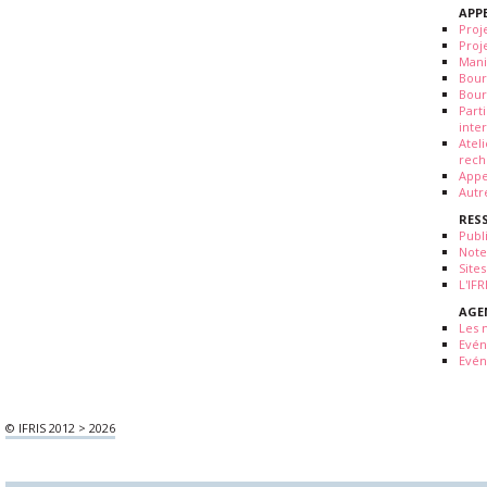
APP
Proj
Proj
Mani
Bour
Bour
Part
inte
Atel
rech
Appe
Autr
RES
Publ
Note
Sites
L'IF
AGE
Les 
Evé
Evén
© IFRIS 2012 > 2026