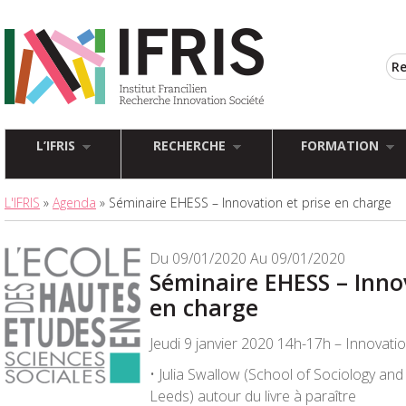
L’IFRIS
RECHERCHE
FORMATION
L'IFRIS
»
Agenda
» Séminaire EHESS – Innovation et prise en charge
Du 09/01/2020 Au 09/01/2020
Séminaire EHESS – Innov
en charge
Jeudi 9 janvier 2020 14h-17h – Innovatio
• Julia Swallow (School of Sociology and 
Leeds) autour du livre à paraître