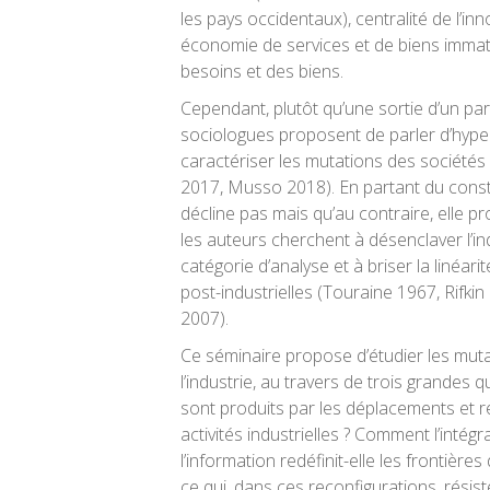
les pays occidentaux), centralité de l’in
économie de services et de biens immatér
besoins et des biens.
Cependant, plutôt qu’une sortie d’un par
sociologues proposent de parler d’hyper
caractériser les mutations des société
2017, Musso 2018). En partant du consta
décline pas mais qu’au contraire, elle p
les auteurs cherchent à désenclaver l’i
catégorie d’analyse et à briser la linéari
post-industrielles (Touraine 1967, Rifk
2007).
Ce séminaire propose d’étudier les mut
l’industrie, au travers de trois grandes q
sont produits par les déplacements et r
activités industrielles ? Comment l’intég
l’information redéfinit-elle les frontières 
ce qui, dans ces reconfigurations, rési