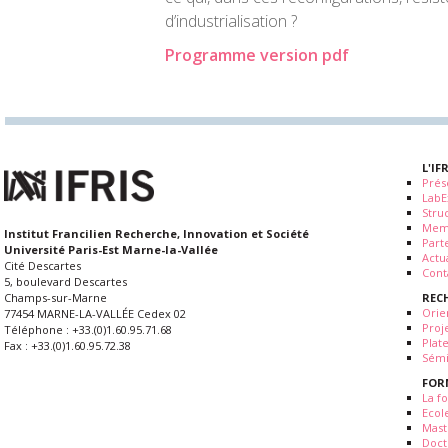
d’industrialisation ?
Programme version pdf
L'IF
Prés
LabE
Stru
Mem
Institut Francilien Recherche, Innovation et Société
Part
Université Paris-Est Marne-la-Vallée
Actua
Cité Descartes
Cont
5, boulevard Descartes
REC
Champs-sur-Marne
Orie
77454 MARNE-LA-VALLÉE Cedex 02
Proj
Téléphone : +33.(0)1.60.95.71.68
Plat
Fax : +33.(0)1.60.95.72.38
Sémi
FOR
La fo
Ecol
Mast
Doct