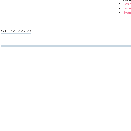
Les 
Evé
Evén
© IFRIS 2012 > 2026