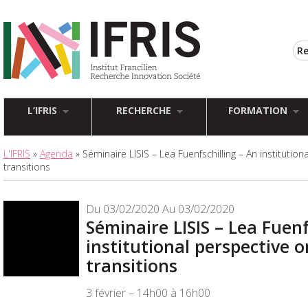
L’IFRIS
RECHERCHE
FORMATION
L'IFRIS
»
Agenda
» Séminaire LISIS – Lea Fuenfschilling – An institution
transitions
Du 03/02/2020 Au 03/02/2020
Séminaire LISIS – Lea Fuenf
institutional perspective o
transitions
3 février – 14h00 à 16h00