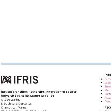
L'IF
Prés
LabE
Stru
Mem
Institut Francilien Recherche, Innovation et Société
Part
Université Paris-Est Marne-la-Vallée
Actua
Cité Descartes
Cont
5, boulevard Descartes
REC
Champs-sur-Marne