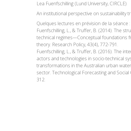
Lea Fuenfschilling (Lund University, CIRCLE
)
An institutional perspective on sustainability t
Quelques lectures en prévision de la séance :
Fuenfschilling, L., & Truffer, B. (2014). The str
technical regimes—Conceptual foundations fro
theory.
Research Policy
,
43
(4), 772-791.
Fuenfschilling, L., & Truffer, B. (2016). The inte
actors and technologies in socio-technical s
transformations in the Australian urban wate
sector.
Technological Forecasting and Social
312.