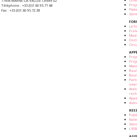
Orie
77454 MARNE-LA-VALLÉE Cedex 02
Proj
Téléphone : +33.(0)1.60.95.71.68
Plat
Fax : +33.(0)1.60.95.72.38
Sémi
FOR
La fo
Ecol
Mast
Doct
Circ
APP
Proj
Proj
Mani
Bour
Bour
Part
inte
Atel
rech
Appe
Autr
RES
Publ
Note
Sites
L'IF
AGE