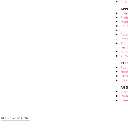
Circ
APP
Proj
Proj
Mani
Bour
Bour
Part
inte
Atel
rech
Appe
Autr
RES
Publ
Note
Sites
L'IF
AGE
Les 
Evé
Evén
© IFRIS 2012 > 2026