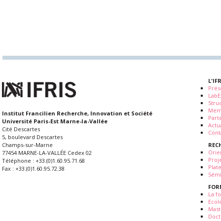
L'IF
Prés
LabE
Stru
Mem
Institut Francilien Recherche, Innovation et Société
Part
Université Paris-Est Marne-la-Vallée
Actua
Cité Descartes
Cont
5, boulevard Descartes
REC
Champs-sur-Marne
Orie
77454 MARNE-LA-VALLÉE Cedex 02
Proj
Téléphone : +33.(0)1.60.95.71.68
Plat
Fax : +33.(0)1.60.95.72.38
Sémi
FOR
La fo
Ecol
Mast
Doct