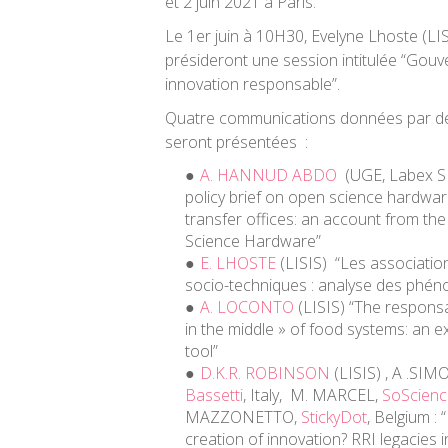
et 2 juin 2021 à Paris.
Le 1er juin à 10H30, Evelyne Lhoste (LISI
présideront une session intitulée “Gouv
innovation responsable”.
Quatre communications données par d
seront présentées :
A. HANNUD ABDO
(UGE, Labex SI
policy brief on open science hardwa
transfer offices: an account from th
Science Hardware”
E. LHOSTE
(LISIS) “Les association
socio-techniques : analyse des phén
A. LOCONTO
(LISIS) “The responsa
in the middle » of food systems: an e
tool”
D.K.R. ROBINSON
(LISIS) , A .SI
Bassetti
, Italy, M. MARCEL,
SoScienc
MAZZONETTO,
StickyDot
, Belgium :
creation of innovation? RRI legacies