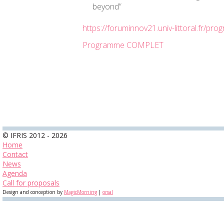
beyond”
https://foruminnov21.univ-littoral.fr/pr
Programme COMPLET
© IFRIS 2012 - 2026
Home
Contact
News
Agenda
Call for proposals
Design and conception by
MagicMorning
|
orsal