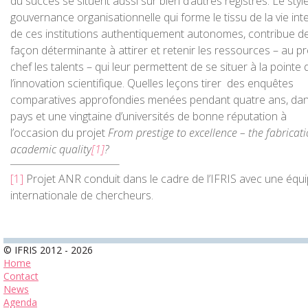
du succès se situent aussi sur bien d’autres registres. Le styl
gouvernance organisationnelle qui forme le tissu de la vie int
de ces institutions authentiquement autonomes, contribue d
façon déterminante à attirer et retenir les ressources – au p
chef les talents – qui leur permettent de se situer à la pointe 
l’innovation scientifique. Quelles leçons tirer des enquêtes
comparatives approfondies menées pendant quatre ans, dan
pays et une vingtaine d’universités de bonne réputation à
l’occasion du projet
From prestige to excellence – the fabricati
academic quality
[1]
?
[1]
Projet ANR conduit dans le cadre de l’IFRIS avec une équ
internationale de chercheurs.
© IFRIS 2012 - 2026
Home
Contact
News
Agenda