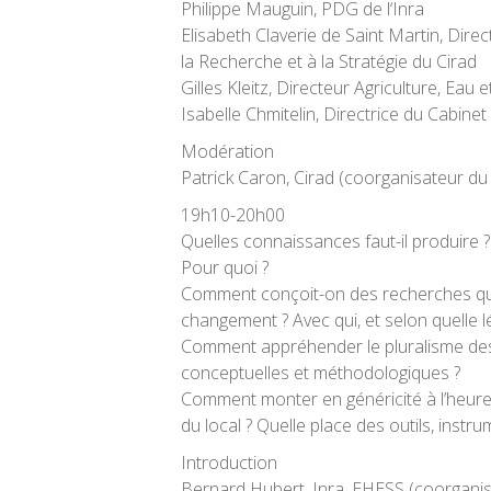
Philippe Mauguin, PDG de l‘Inra
Elisabeth Claverie de Saint Martin, Dir
la Recherche et à la Stratégie du Cirad
Gilles Kleitz, Directeur Agriculture, Eau 
Isabelle Chmitelin, Directrice du Cabinet 
Modération
Patrick Caron, Cirad (coorganisateur du
19h10-20h00
Quelles connaissances faut-il produire 
Pour quoi ?
Comment conçoit-on des recherches qui
changement ? Avec qui, et selon quelle lé
Comment appréhender le pluralisme d
conceptuelles et méthodologiques ?
Comment monter en généricité à l’heur
du local ? Quelle place des outils, instr
Introduction
Bernard Hubert, Inra, EHESS (coorganis