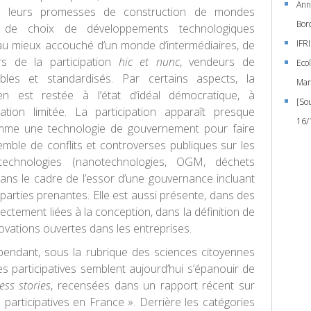
Ann
ec leurs promesses de construction de mondes
Bor
de choix de développements technologiques
au mieux accouché d’un monde d’intermédiaires, de
IFR
urs de la participation
hic et nunc
, vendeurs de
Eco
bles et standardisés. Par certains aspects, la
Mar
 en est restée à l’état d’idéal démocratique, à
[So
alisation limitée. La participation apparaît presque
16/
mme une technologie de gouvernement pour faire
mble de conflits et controverses publiques sur les
technologies (nanotechnologies, OGM, déchets
dans le cadre de l’essor d’une gouvernance incluant
 parties prenantes. Elle est aussi présente, dans des
ectement liées à la conception, dans la définition de
novations ouvertes dans les entreprises.
pendant, sous la rubrique des sciences citoyennes
s participatives semblent aujourd’hui s’épanouir de
ess stories
, recensées dans un rapport récent sur
 participatives en France ». Derrière les catégories