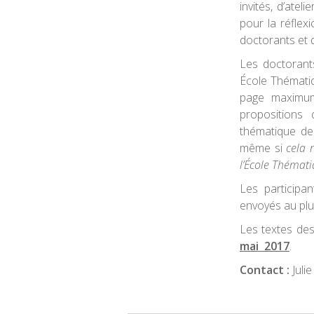
invités, d’atel
pour la réfle
doctorants et 
Les doctorants
École Thématiq
page maximum
propositions 
thématique de 
même si
cela 
l’École Thémat
Les participa
envoyés au plu
Les textes de
mai 2017
.
Contact :
Julie