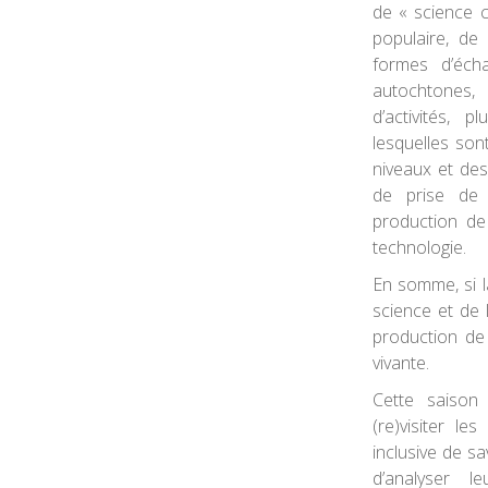
de « science 
populaire, de 
formes d’écha
autochtones, 
d’activités,
lesquelles son
niveaux et des
de prise de 
production de
technologie.
En somme, si la
science et de l
production de
vivante.
Cette saison
(re)visiter le
inclusive de sa
d’analyser l