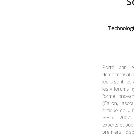
S
Technologie
Porté par l
démocratisati
leurs sont liés 
les « forums 
forme innovan
(Callon, Lascou
critique de « l
Pestre 2007),
experts et publ
premiers disp