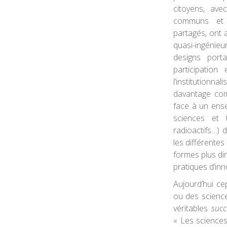
citoyens, av
communs et 
partagés, ont 
quasi-ingénie
designs porta
participation
l’institutionn
davantage co
face à un ense
sciences et 
radioactifs…) 
les différentes
formes plus dir
pratiques d’in
Aujourd’hui ce
ou des science
véritables
succ
« Les sciences