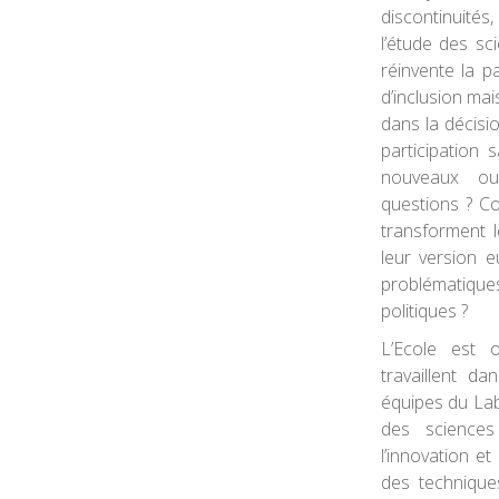
discontinuités
l’étude des s
réinvente la pa
d’inclusion mai
dans la décisio
participation 
nouveaux out
questions ? C
transforment 
leur version 
problématiqu
politiques ?
L’Ecole est 
travaillent d
équipes du LabE
des sciences
l’innovation e
des technique