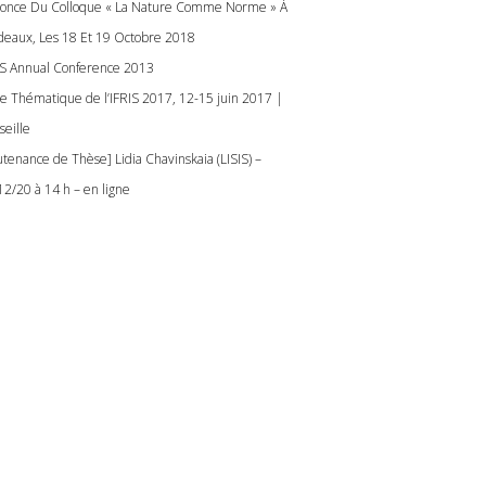
once Du Colloque « La Nature Comme Norme » À
deaux, Les 18 Et 19 Octobre 2018
IS Annual Conference 2013
le Thématique de l’IFRIS 2017, 12-15 juin 2017 |
seille
utenance de Thèse] Lidia Chavinskaia (LISIS) –
12/20 à 14 h – en ligne