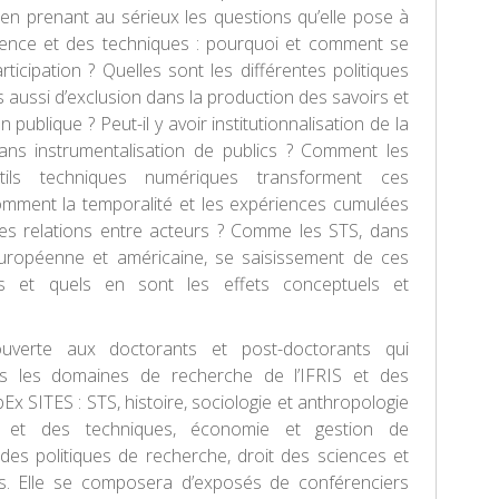
, en prenant au sérieux les questions qu’elle pose à
cience et des techniques : pourquoi et comment se
rticipation ? Quelles sont les différentes politiques
s aussi d’exclusion dans la production des savoirs et
n publique ? Peut-il y avoir institutionnalisation de la
sans instrumentalisation de publics ? Comment les
ils techniques numériques transforment ces
omment la temporalité et les expériences cumulées
les relations entre acteurs ? Comme les STS, dans
européenne et américaine, se saisissement de ces
es et quels en sont les effets conceptuels et
ouverte aux doctorants et post-doctorants qui
ans les domaines de recherche de l’IFRIS et des
x SITES : STS, histoire, sociologie et anthropologie
 et des techniques, économie et gestion de
t des politiques de recherche, droit des sciences et
s. Elle se composera d’exposés de conférenciers