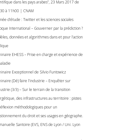
entifique dans les pays arabes”, 23 Mars 2017 de
30 à 11h00 | CNAM
née d’étude : Twitter et les sciences sociales
loque International – Gouverner par la prédiction ?
èles, données et algorithmes dans et pour l’action
lique
inaire EHESS – Prise en charge et expérience de
maladie
inaire Exceptionnel de Silvio Funtowicz
inaire (Dé) faire l’industrie – Enquêter sur
dustrie (3/3) – Sur le terrain de la transition
gétique, des infrastructures au territoire : pistes
réflexion méthodologiques pour un
stionnement du droit et ses usages en géographe.
anuelle Santoire (EVS, ENS de Lyon / Uni. Lyon