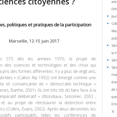
ciences citoyennes ?
sci
09h
Jour
s, politiques et pratiques de la participation
Col
Mod
pub
Marseille, 12-15 juin 2017
Sém
la 
es STS dès les années 1970, le projet de
Sém
on des sciences et technologies et des choix qui
Sém
a pris des formes différentes. Il y a plus de vingt ans,
l’in
hybrides » (Callon Rip 1992) ont émergé comme une
éner
te et convaincante de « démocratie technique »
mes, Barthe, 2001). Ils ont très tôt dû faire face à la
de 
’impératif délibératif » (Blondiaux, Sintomer, 2002 ;
que
 et au projet de réinstaurer la distinction entre
Emm
ics (Collins, Evans, 2002). Après deux décennies, les
3)
ositifs participatifs, telles les conférences de