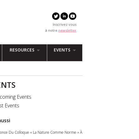
Inscrivez vous
à notre
newsletter
RESOURCES
EVENTS
ENTS
coming Events
st Events
aussi
once Du Colloque « La Nature Comme Norme » À