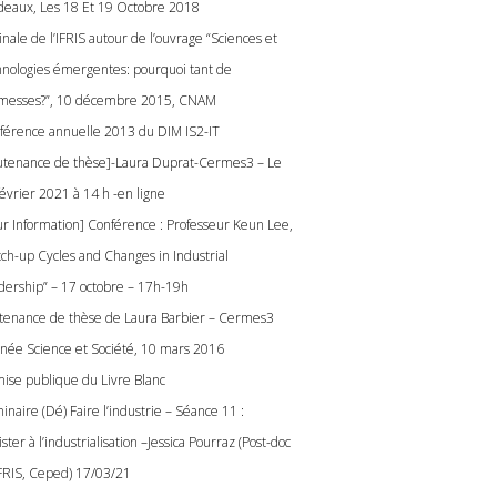
deaux, Les 18 Et 19 Octobre 2018
nale de l’IFRIS autour de l’ouvrage “Sciences et
hnologies émergentes: pourquoi tant de
messes?”, 10 décembre 2015, CNAM
férence annuelle 2013 du DIM IS2-IT
utenance de thèse]-Laura Duprat-Cermes3 – Le
février 2021 à 14 h -en ligne
ur Information] Conférence : Professeur Keun Lee,
tch-up Cycles and Changes in Industrial
dership” – 17 octobre – 17h-19h
tenance de thèse de Laura Barbier – Cermes3
rnée Science et Société, 10 mars 2016
ise publique du Livre Blanc
naire (Dé) Faire l’industrie – Séance 11 :
ster à l’industrialisation –Jessica Pourraz (Post-doc
’IFRIS, Ceped) 17/03/21