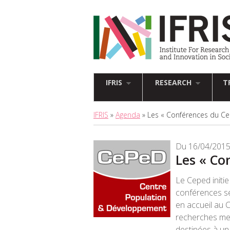
IFRIS
RESEARCH
T
IFRIS
»
Agenda
» Les « Conférences du Ce
Du 16/04/2015
Les « Co
Le Ceped initi
conférences s
en accueil au C
recherches men
destinées à un 