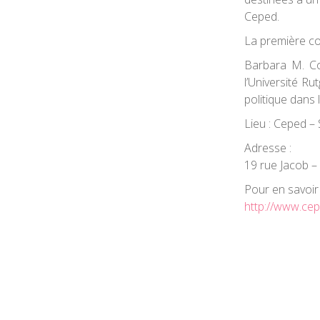
Ceped.
La première co
Barbara M. C
l’Université R
politique dans 
Lieu :
Ceped – S
Adresse :
19 rue Jacob –
Pour en savoir 
http://www.cep