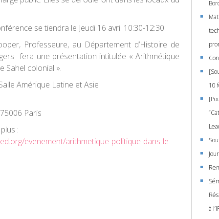
Bor
Mati
nférence se tiendra le
Jeudi 16 avril 10:30-12:30
.
tec
ooper
, Professeure, au Département d’Histoire de
pro
utgers fera une présentation intitulée «
Arithmétique
Con
le Sahel colonial
».
[So
alle Amérique Latine et Asie
10 
[Po
 75006 Paris
“Ca
Lea
plus :
ed.org/evenement/arithmetique-politique-dans-le
Sou
Jou
Rem
Sémi
Rési
à l