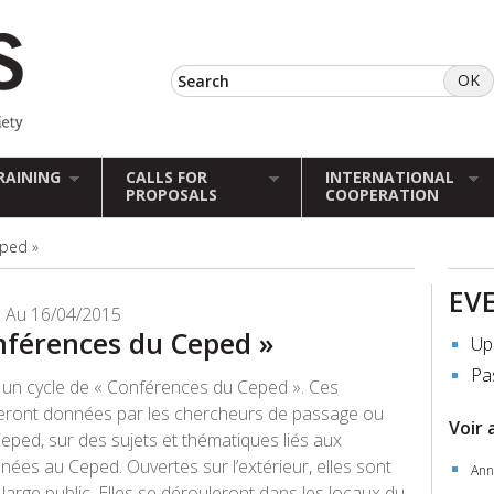
RAINING
CALLS FOR
INTERNATIONAL
PROPOSALS
COOPERATION
ped »
EV
 Au 16/04/2015
nférences du Ceped »
Up
Pa
e un cycle de
«
Conférences du Ceped »
. Ces
eront données par les chercheurs de passage ou
Voir 
eped, sur des sujets et thématiques liés aux
ées au Ceped. Ouvertes sur l’extérieur, elles sont
Ann
large public. Elles se dérouleront dans les locaux du