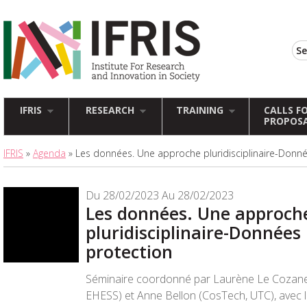
IFRIS
RESEARCH
TRAINING
CALLS F
PROPOS
IFRIS
»
Agenda
» Les données. Une approche pluridisciplinaire-Donné
Du 28/02/2023 Au 28/02/2023
Les données. Une approch
pluridisciplinaire-Données
protection
Séminaire coordonné par Laurène Le Cozanet
EHESS) et Anne Bellon (CosTech, UTC), avec le 