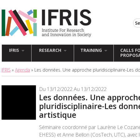
IFRIS
RESEARCH
TRAINING
CALLS F
PROPOS
IFRIS
»
Agenda
» Les données. Une approche pluridisciplinaire-Les do
Du 13/12/2022 Au 13/12/2022
Les données. Une approch
pluridisciplinaire-Les donn
artistique
Séminaire coordonné par Laurène Le Cozanet
EHESS) et Anne Bellon (CosTech, UTC), avec le 