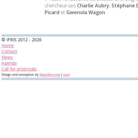
chercheur·ses
Charlie Aubry
,
Stéphane 
Picard
et
Gwenola Wagon
© IFRIS 2012 - 2026
Home
Contact
News
Agenda
Call for proposals
Design and conception by
MagicMorning
|
orsal