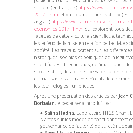
publication de la revue «Innovations» sur les 
société (en français)
https://www.cairn.info/rev
2017-1.htm
et du «Journal of innovation» (en
anglais)
https://www.cairn.info/revue-journal-of
economics-2017- 1.htm
qui explorent, tous deux
facettes de cette « culture scientifique, techniqu
les enjeux de la mise en relation de l’activité sci
société. Les travaux portent sur les différente
historiques, sociales et politiques de la légitim
scientifiques et techniques, de l’importance de 
scolarisation, des formes de valorisation et de
connaissances au travers d’outils de communic
les technologies numériques.
Après une présentation des articles par
Jean 
Borbalan
, le débat sera introduit par :
Saliha Hadna,
Laboratoire HT2S Cnam, E
Nantes sur les modes de fonctionnement et 
gouvernance de l’autorité de sureté nucléair
Yves Claude Lequin,
UTBelfort-Montbéli