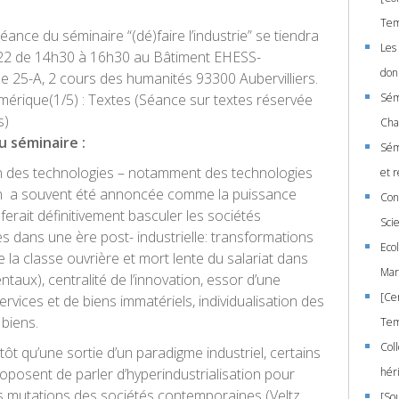
Tem
ance du séminaire “(dé)faire l’industrie” se tiendra
Les
022 de 14h30 à 16h30 au Bâtiment EHESS-
don
le 25-A, 2 cours des humanités 93300 Aubervilliers.
umérique(1/5) : Textes (Séance sur textes réservée
Sémi
s)
Cha
u séminaire :
Sémi
on des technologies – notamment des technologies
et 
on a souvent été annoncée comme la puissance
Con
i ferait définitivement basculer les sociétés
Sci
 dans une ère post- industrielle: transformations
Eco
 de la classe ouvrière et mort lente du salariat dans
Mar
ntaux), centralité de l’innovation, essor d’une
[Ce
vices et de biens immatériels, individualisation des
 biens.
Tem
Col
ôt qu’une sortie d’un paradigme industriel, certains
oposent de parler d’hyperindustrialisation pour
hér
es mutations des sociétés contemporaines (Veltz
[So