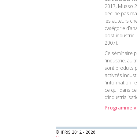
2017, Musso 20
décline pas mai
les auteurs ch
catégorie d’ana
post-industrie
2007).
Ce séminaire p
l’industrie, au 
sont produits 
activités indus
l’information re
ce qui, dans c
d’industrialisat
Programme ve
© IFRIS 2012 - 2026