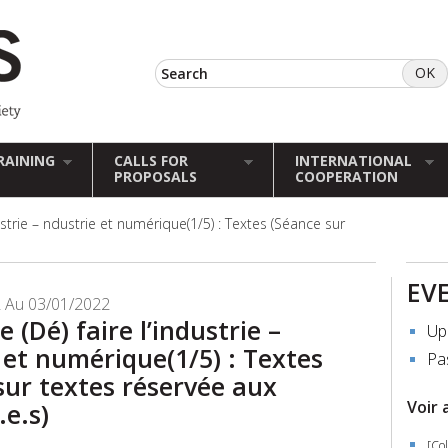
RAINING
CALLS FOR
INTERNATIONAL
PROPOSALS
COOPERATION
ustrie – ndustrie et numérique(1/5) : Textes (Séance sur
EV
 Au 03/01/2022
 (Dé) faire l’industrie –
Up
 et numérique(1/5) : Textes
Pa
sur textes réservée aux
Voir 
.e.s)
[Co