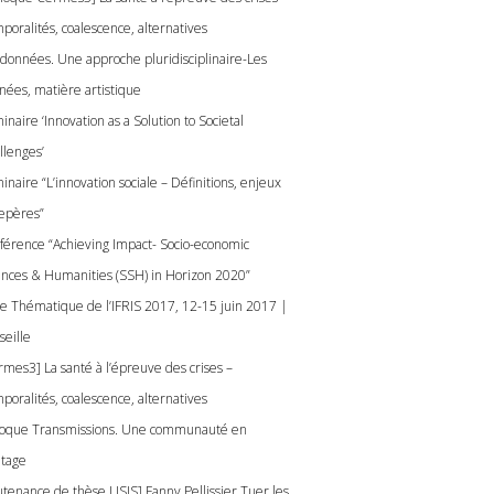
poralités, coalescence, alternatives
 données. Une approche pluridisciplinaire-Les
nées, matière artistique
naire ‘Innovation as a Solution to Societal
llenges’
naire “L’innovation sociale – Définitions, enjeux
repères”
férence “Achieving Impact- Socio-economic
ences & Humanities (SSH) in Horizon 2020”
le Thématique de l’IFRIS 2017, 12-15 juin 2017 |
seille
rmes3] La santé à l’épreuve des crises –
poralités, coalescence, alternatives
loque Transmissions. Une communauté en
itage
utenance de thèse LISIS] Fanny Pellissier Tuer les