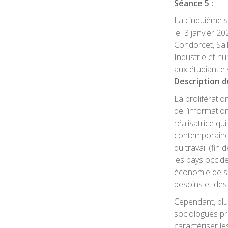
Séance 5 :
La cinquième sé
le
3 janvier 2
Condorcet, Sal
Industrie et n
aux étudiant.e.
Description d
La proliférati
de l’informati
réalisatrice qu
contemporaines
du travail (fin
les pays occide
économie de ser
besoins et des
Cependant, plut
sociologues pr
caractériser l