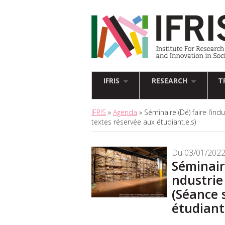
IFRIS
RESEARCH
T
IFRIS
»
Agenda
» Séminaire (Dé) faire l’ind
textes réservée aux étudiant.e.s)
Du 03/01/2022
Séminaire
ndustrie
(Séance 
étudiant