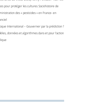
tes pour protéger les cultures Sociohistoire de
ministration des « pesticides » en France- en
anciel
loque International – Gouverner par la prédiction ?
èles, données et algorithmes dans et pour l’action
lique