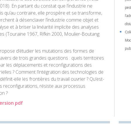
18). En partant du constat que l’industrie ne
pes
s qu’au contraire, elle prospère et se transforme,
l’ad
erchent à désenclaver l’industrie comme objet et
dist
lyse et à briser la linéarité implicite des analyses
Col
lles (Touraine 1967, Rifkin 2000, Moulier-Boutang
Mod
pub
ropose d’étudier les mutations des formes de
travers de trois grandes questions : quels territoires
par les déplacements et reconfigurations des
trielles ? Comment l’intégration des technologies de
définit-elle les frontières du travail ouvrier ? Qu’est-
es reconfigurations, résiste aux processus
ion ?
rsion pdf