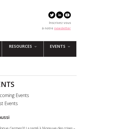
Inscrivez vous
à notre
newsletter
RESOURCES
EVENTS
ENTS
coming Events
st Events
aussi
lloque Cermes3] La santé à l’épreuve des crises –