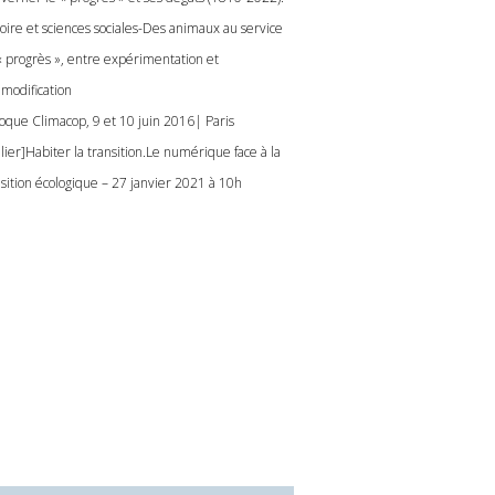
toire et sciences sociales-Des animaux au service
« progrès », entre expérimentation et
modification
loque Climacop, 9 et 10 juin 2016| Paris
lier]Habiter la transition.Le numérique face à la
nsition écologique – 27 janvier 2021 à 10h