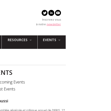
Inscrivez vous
à notre
newsletter
RESOURCES
EVENTS
ENTS
coming Events
st Events
aussi
emblée générale et colloque annuel de l’IFRIS, 27