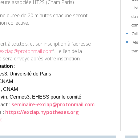
heure associée HT2S (Cnam Paris)
His
’une durée de 20 minutes chacune seront
du 
ion collective.
com
Col
[Ate
rt à tou.te.s, et sur inscription à l’adresse
-exciap@protonmail.com
“.
Le lien de la
tra
 sera envoyé après votre inscription
.
sation
:
s3, Université de Paris
, CNAM
S, CNAM
nvin, Cermes3, EHESS
pour le comité
act :
seminaire-exciap@protonmail.com
 :
https://exciap.hypotheses.org
me