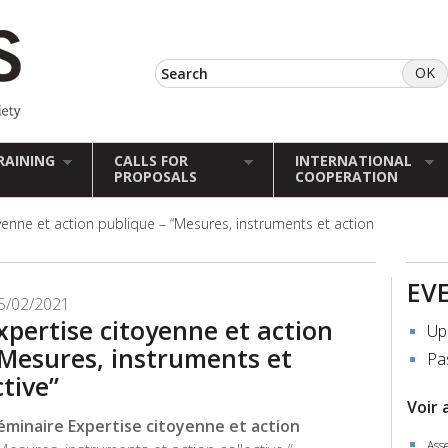
RAINING
CALLS FOR
INTERNATIONAL
PROPOSALS
COOPERATION
yenne et action publique – “Mesures, instruments et action
EV
5/02/2021
xpertise citoyenne et action
Up
“Mesures, instruments et
Pa
ctive”
Voir 
éminaire Expertise citoyenne et action
Ass