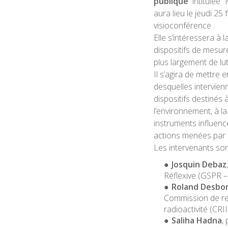
publique
intitulée “
aura lieu le jeudi 2
visioconférence
.
Elle s’intéressera à 
dispositifs de mesur
plus largement de lu
Il s’agira de mettre 
desquelles intervie
dispositifs destinés à
l’environnement, à 
instruments influence
actions menées par l
Les intervenants son
Josquin Debaz
Réflexive (GSPR 
Roland Desbo
Commission de re
radioactivité (CR
Saliha Hadna
,