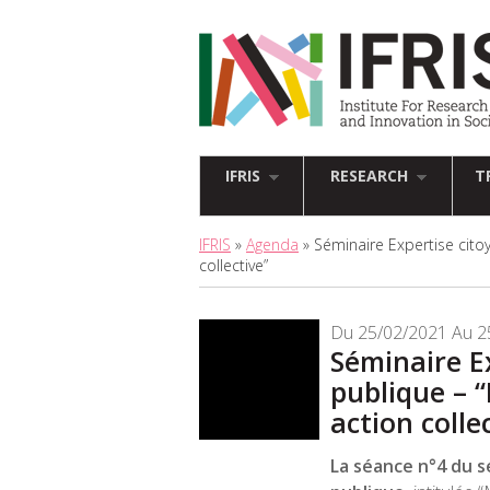
IFRIS
RESEARCH
T
IFRIS
»
Agenda
» Séminaire Expertise cito
collective”
Du 25/02/2021 Au 2
Séminaire E
publique – 
action colle
La séance n°4 du s