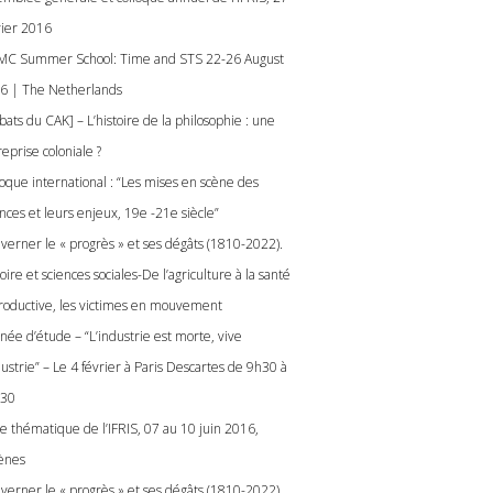
vier 2016
C Summer School: Time and STS 22-26 August
6 | The Netherlands
ats du CAK] – L’histoire de la philosophie : une
eprise coloniale ?
loque international : “Les mises en scène des
nces et leurs enjeux, 19e -21e siècle”
verner le « progrès » et ses dégâts (1810-2022).
oire et sciences sociales-De l’agriculture à la santé
roductive, les victimes en mouvement
née d’étude – “L’industrie est morte, vive
dustrie” – Le 4 février à Paris Descartes de 9h30 à
30
le thématique de l’IFRIS, 07 au 10 juin 2016,
ènes
verner le « progrès » et ses dégâts (1810-2022).