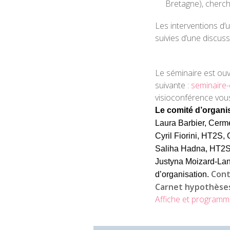
Bretagne), cherc
Les interventions d
suivies d’une discuss
Le séminaire est ouve
suivante :
seminaire
visioconférence vous
Le comité d’organi
Laura Barbier, Cerme
Cyril Fiorini, HT2S
Saliha Hadna, HT2
Justyna Moizard-La
Cont
d’organisation.
Carnet hypothèses
Affiche et program