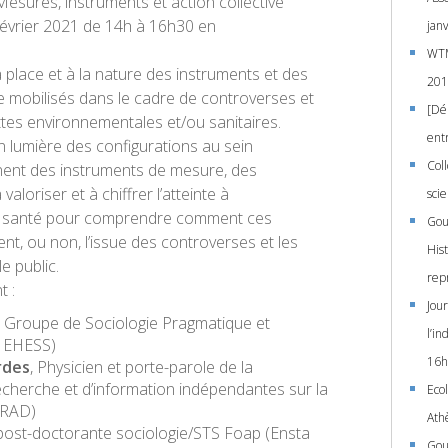
Mesures, instruments et action collective ”
5 février 2021 de 14h à 16h30 en
jan
WTM
la place et à la nature des instruments et des
201
e mobilisés dans le cadre de controverses et
[Déb
ttes environnementales et/ou sanitaires.
entr
en lumière des configurations au sein
Col
nnent des instruments de mesure, des
 valoriser et à chiffrer l’atteinte à
scie
la santé pour comprendre comment ces
Gou
nt, ou non, l’issue des controverses et les
Hist
e public.
rep
t :
Jour
, Groupe de Sociologie Pragmatique et
l’in
– EHESS)
16h
rdes
, Physicien et porte-parole de la
cherche et d’information indépendantes sur la
Eco
IIRAD)
Ath
 post-doctorante sociologie/STS Foap (Ensta
Gou