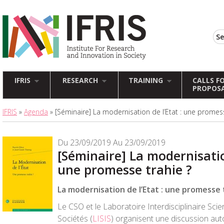
IFRIS
RESEARCH
TRAINING
CALLS F
PROPOS
IFRIS
»
Agenda
» [Séminaire] La modernisation de l’Etat : une promess
Du 23/09/2019 Au 23/09/2019
[Séminaire] La modernisatio
une promesse trahie ?
La modernisation de l’Etat : une promesse 
Le CSO et le Laboratoire Interdisciplinaire Sci
Sociétés (
LISIS
) organisent une discussion auto