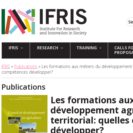
IFRIS
RESEARCH
TRAINING
CALLS F
PROPOS
IFRIS
»
Publications
» Les formations aux métiers du développement agr
compétences développer?
Publications
Les formations au
développement agr
territorial: quelle
développer?