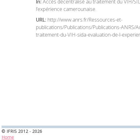
In:
Accès décentralisé au traitement du VIH/SI
l’expérience camerounaise.
URL:
http://www.anrs.fr/Ressources-et-
publications/Publications/Publications-ANRS/A
traitement-du-VIH-sida-evaluation-de-l-exper
© IFRIS 2012 - 2026
Home