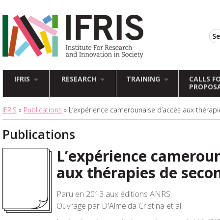
IFRIS
RESEARCH
TRAINING
CALLS F
PROPOS
IFRIS
»
Publications
» L’expérience camerounaise d’accès aux thérapi
Publications
L’expérience cameroun
aux thérapies de secon
Paru en 2013 aux éditions ANRS
Ouvrage par D'Almeida Cristina et al.