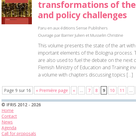
transformations of the
and policy challenges
Paru en aux éditions Sense Publishers
Ouvrage par Barrier Julien et Musselin Christine
This volume presents the state of the art wit
important elements of the Bologna process. T
are also used to fuel the debate on the next 
Flemish Ministry of Education and Training inv
a volume with chapters discussing topics […]
Page 9 sur 16
« Première page
«
…
7
8
9
10
11
…
© IFRIS 2012 - 2026
Home
Contact
News
Agenda
Call for proposals