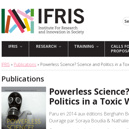
IFRIS
RESEARCH
TRAINING
CALLS F
PROPOS
IFRIS
»
Publications
» Powerless Science? Science and Politics in a To
Publications
Powerless Science?
Politics in a Toxic
Paru en 2014 aux éditions Berghahn 
Ouvrage par Soraya Boudia & Nathalie