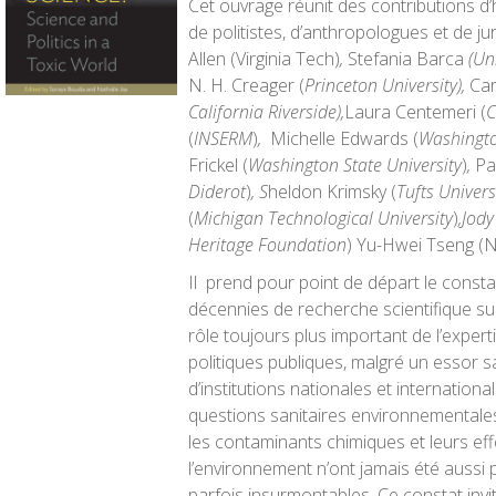
Cet ouvrage réunit des contributions d’
de politistes, d’anthropologues et de ju
Allen
(
Virginia Tech
)
,
Stefania Barca
(Uni
N. H. Creager
(
Princeton University),
Car
California Riverside),
Laura Centemeri
(
(
INSERM
)
,
Michelle Edwards (
Washingto
Frickel
(
Washington State University
)
,
Pa
Diderot
)
,
S
heldon Krimsky
(
Tufts Univers
(
Michigan Technological University
)
,
Jody
Heritage Foundation
)
Yu-Hwei Tseng (Na
Il prend pour point de départ le consta
décennies de recherche scientifique sur
rôle toujours plus important de l’expert
politiques publiques, malgré un essor
d’institutions nationales et internation
questions sanitaires environnementale
les contaminants chimiques et leurs eff
l’environnement n’ont jamais été aussi
parfois insurmontables. Ce constat invi