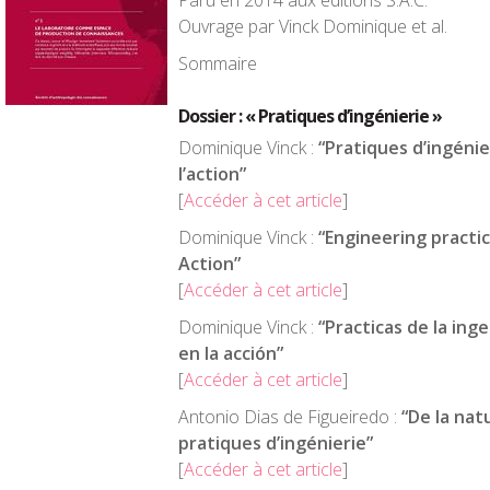
Paru en 2014 aux éditions S.A.C.
Ouvrage par Vinck Dominique et al.
Sommaire
Dossier : « Pratiques d’ingénierie »
Dominique Vinck :
“Pratiques d’ingénie
l’action”
[
Accéder à cet article
]
Dominique Vinck :
“Engineering practi
Action”
[
Accéder à cet article
]
Dominique Vinck :
“Practicas de la inge
en la acción”
[
Accéder à cet article
]
Antonio Dias de Figueiredo :
“De la nat
pratiques d’ingénierie”
[
Accéder à cet article
]