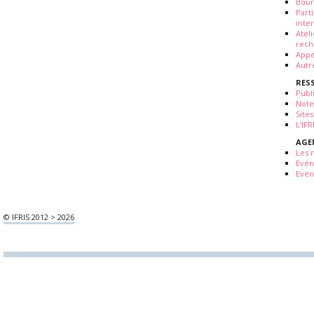
Bour
Part
inte
Atel
rech
Appe
Autr
RES
Publ
Note
Sites
L'IF
AGE
Les 
Evé
Evén
© IFRIS 2012 > 2026