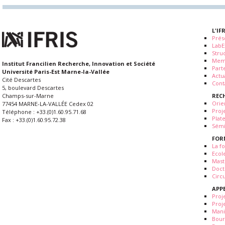
L'IF
Prés
LabE
Stru
Mem
Institut Francilien Recherche, Innovation et Société
Part
Université Paris-Est Marne-la-Vallée
Actua
Cité Descartes
Cont
5, boulevard Descartes
REC
Champs-sur-Marne
Orie
77454 MARNE-LA-VALLÉE Cedex 02
Proj
Téléphone : +33.(0)1.60.95.71.68
Plat
Fax : +33.(0)1.60.95.72.38
Sémi
FOR
La fo
Ecol
Mast
Doct
Circ
APP
Proj
Proj
Mani
Bour