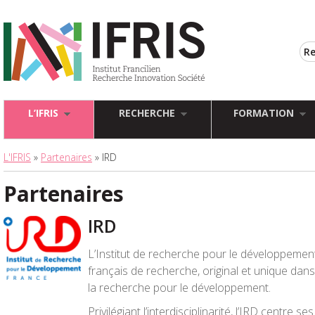
L’IFRIS
RECHERCHE
FORMATION
L'IFRIS
»
Partenaires
» IRD
Partenaires
IRD
L’Institut de recherche pour le développemen
français de recherche, original et unique da
la recherche pour le développement.
Privilégiant l’interdisciplinarité, l’IRD centre 