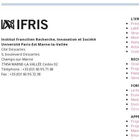
L'IF
Prés
LabE
Stru
Mem
Institut Francilien Recherche, Innovation et Société
Part
Université Paris-Est Marne-la-Vallée
Actua
Cité Descartes
Cont
5, boulevard Descartes
REC
Champs-sur-Marne
Orie
77454 MARNE-LA-VALLÉE Cedex 02
Proj
Téléphone : +33.(0)1.60.95.71.68
Plat
Fax : +33.(0)1.60.95.72.38
Sémi
FOR
La fo
Ecol
Mast
Doct
Circ
APP
Proj
Proj
Mani
Bour