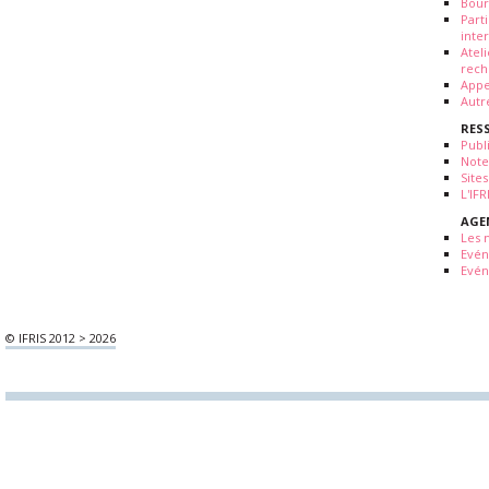
Bour
Part
inte
Atel
rech
Appe
Autr
RES
Publ
Note
Sites
L'IF
AGE
Les 
Evé
Evén
© IFRIS 2012 > 2026