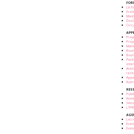
FOR
La fo
Ecol
Mast
Doct
Circ
APP
Proj
Proj
Mani
Bour
Bour
Part
inte
Atel
rech
Appe
Autr
RES
Publ
Note
Sites
L'IF
AGE
Les 
Evé
Evén