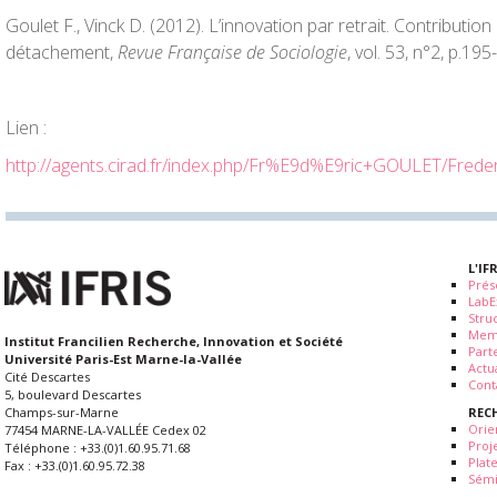
Goulet F., Vinck D. (2012). L’innovation par retrait. Contributio
détachement,
Revue Française de Sociologie
, vol. 53, n°2, p.195
Lien :
http://agents.cirad.fr/index.php/Fr%E9d%E9ric+GOULET/Fred
L'IF
Prés
LabE
Stru
Mem
Institut Francilien Recherche, Innovation et Société
Part
Université Paris-Est Marne-la-Vallée
Actua
Cité Descartes
Cont
5, boulevard Descartes
REC
Champs-sur-Marne
Orie
77454 MARNE-LA-VALLÉE Cedex 02
Proj
Téléphone : +33.(0)1.60.95.71.68
Plat
Fax : +33.(0)1.60.95.72.38
Sémi