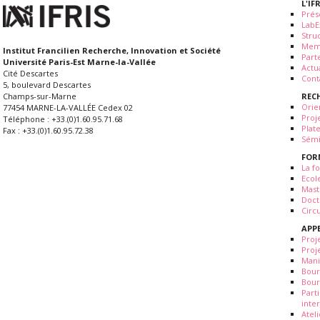
L'IF
Prés
LabE
Stru
Mem
Institut Francilien Recherche, Innovation et Société
Part
Université Paris-Est Marne-la-Vallée
Actua
Cité Descartes
Cont
5, boulevard Descartes
REC
Champs-sur-Marne
Orie
77454 MARNE-LA-VALLÉE Cedex 02
Proj
Téléphone : +33.(0)1.60.95.71.68
Plat
Fax : +33.(0)1.60.95.72.38
Sémi
FOR
La fo
Ecol
Mast
Doct
Circ
APP
Proj
Proj
Mani
Bour
Bour
Part
inte
Atel