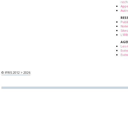
rech
Appe
Autr
RES
Publ
Note
Sites
L'IF
AGE
Les 
Evé
Evén
© IFRIS 2012 > 2026