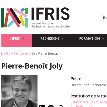
L’IFRIS
RECHERCHE
FORMATION
L'IFRIS
»
Membres
» Joly Pierre-Benoît
Pierre-Benoît Joly
Poste
Directeur de Recherche
Institution de rat
Laboratoire Interdiscipl
Sociétés (LISIS)