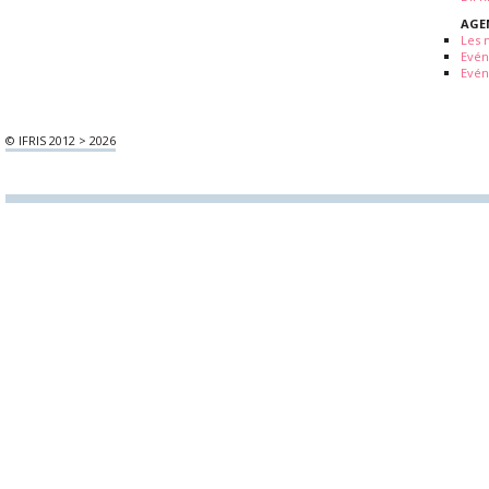
AGE
Les 
Evé
Evén
© IFRIS 2012 > 2026