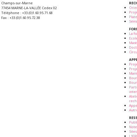
REC
Champs-sur-Marne
Orie
77454 MARNE-LA-VALLÉE Cedex 02
Proj
Téléphone : +33.(0)1.60.95.71.68
Plat
Fax : +33.(0)1.60.95.72.38
Sémi
FOR
La fo
Ecol
Mast
Doct
Circ
APP
Proj
Proj
Mani
Bour
Bour
Part
inte
Atel
rech
Appe
Autr
RES
Publ
Note
Sites
L'IF