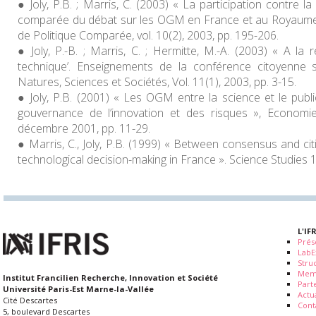
Joly, P.B. ; Marris, C. (2003) « La participation contre l
comparée du débat sur les OGM en France et au Royaume 
de Politique Comparée, vol. 10(2), 2003, pp. 195-206.
Joly, P.-B. ; Marris, C. ; Hermitte, M.-A. (2003) « A la
technique’. Enseignements de la conférence citoyenne
Natures, Sciences et Sociétés, Vol. 11(1), 2003, pp. 3-15.
Joly, P.B. (2001) « Les OGM entre la science et le pub
gouvernance de l’innovation et des risques », Economi
décembre 2001, pp. 11-29.
Marris, C., Joly, P.B. (1999) « Between consensus and citi
technological decision-making in France ». Science Studies 12
L'IF
Prés
LabE
Stru
Mem
Institut Francilien Recherche, Innovation et Société
Part
Université Paris-Est Marne-la-Vallée
Actua
Cité Descartes
Cont
5, boulevard Descartes