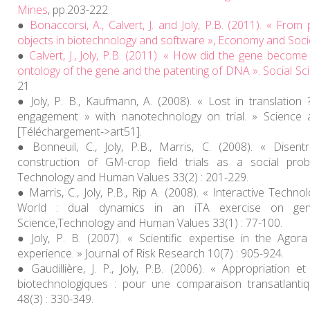
Mines
, pp.203-222
Bonaccorsi, A., Calvert, J. and Joly, P.B. (2011). « From 
objects in biotechnology and software »,
Economy and Soci
Calvert, J., Joly, P.B. (2011). « How did the gene bec
ontology of the gene and the patenting of DNA ».
Social Sc
21
Joly, P. B., Kaufmann, A. (2008). « Lost in translatio
engagement » with nanotechnology on trial. » Science a
[Téléchargement->art51].
Bonneuil, C., Joly, P.B., Marris, C. (2008). « Disen
construction of GM-crop field trials as a social pro
Technology and Human Values 33(2) : 201-229.
Marris, C., Joly, P.B., Rip A. (2008). « Interactive Tech
World : dual dynamics in an iTA exercise on genet
Science,Technology and Human Values 33(1) : 77-100.
Joly, P. B. (2007). « Scientific expertise in the Ag
experience. » Journal of Risk Research 10(7) : 905-924.
Gaudillière, J. P., Joly, P.B. (2006). « Appropriation e
biotechnologiques : pour une comparaison transatlantiq
48(3) : 330-349.