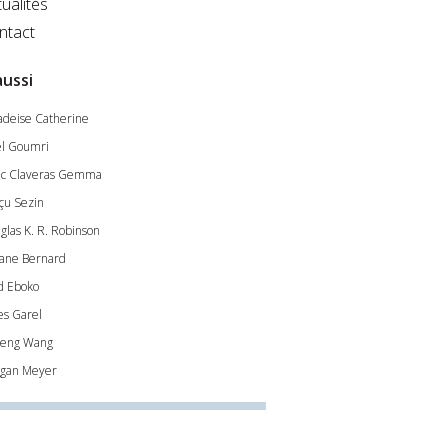
ualités
ntact
aussi
adeise Catherine
l Goumri
ac Claveras Gemma
çu Sezin
glas K. R. Robinson
ane Bernard
d Eboko
es Garel
eng Wang
gan Meyer