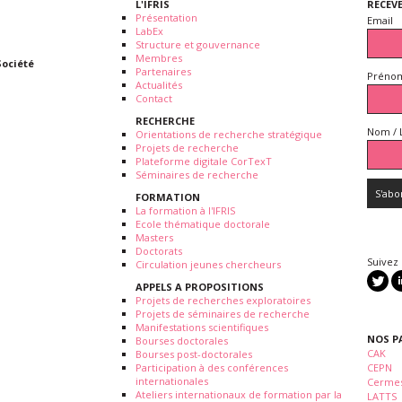
L'IFRIS
RECEV
Présentation
Email
LabEx
Structure et gouvernance
Membres
Société
Partenaires
Prénom
Actualités
Contact
RECHERCHE
Nom / 
Orientations de recherche stratégique
Projets de recherche
Plateforme digitale CorTexT
Séminaires de recherche
FORMATION
La formation à l'IFRIS
Ecole thématique doctorale
Masters
Doctorats
Suivez
Circulation jeunes chercheurs
APPELS A PROPOSITIONS
Projets de recherches exploratoires
Projets de séminaires de recherche
Manifestations scientifiques
NOS P
Bourses doctorales
CAK
Bourses post-doctorales
Participation à des conférences
CEPN
internationales
Cermes
Ateliers internationaux de formation par la
LATTS