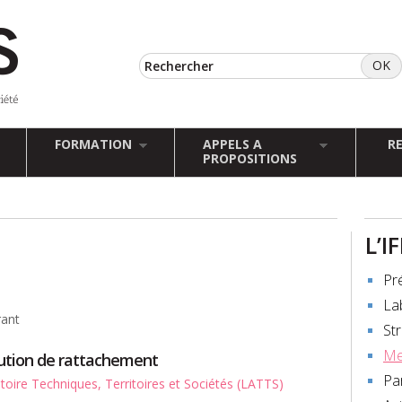
FORMATION
APPELS A
R
PROPOSITIONS
L’I
Pr
La
ant
St
Me
tution de rattachement
Pa
toire Techniques, Territoires et Sociétés (LATTS)