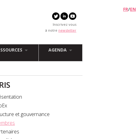
FR
/
EN
Inscrivez vous
à notre
newsletter
ESSOURCES
AGENDA
FRIS
ésentation
bEx
ructure et gouvernance
mbres
rtenaires