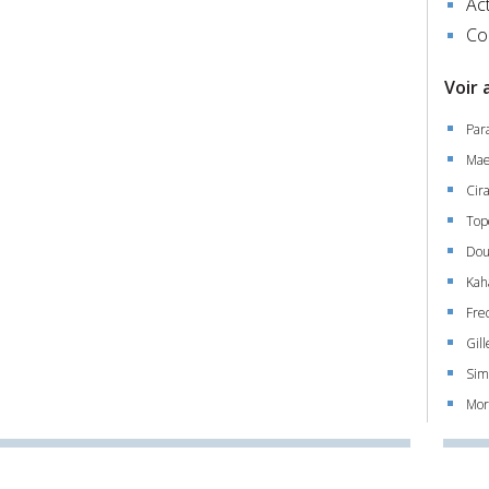
Act
Co
Voir 
Par
Mae
Cir
Top
Dou
Kah
Fre
Gill
Sim
Mor