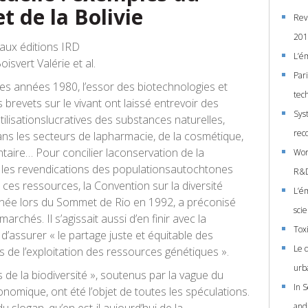
et de la Bolivie
Rev
201
aux éditions IRD
L’é
isvert Valérie et al.
Pari
des années 1980, l’essor des biotechnologies et
tec
s brevets sur le vivant ont laissé entrevoir des
Sys
utilisationslucratives des substances naturelles,
rec
s les secteurs de lapharmacie, de la cosmétique,
ntaire… Pour concilier laconservation de la
Wor
t les revendications des populationsautochtones
R&D:
ces ressources, la Convention sur la diversité
L’é
ignée lors du Sommet de Rio en 1992, a préconisé
scie
 marchés. Il s’agissait aussi d’en finir avec la
Tox
t d’assurer « le partage juste et équitable des
Le 
s de l’exploitation des ressources génétiques ».
urb
de la biodiversité », soutenus par la vague du
In 
onomique, ont été l’objet de toutes les spéculations.
and