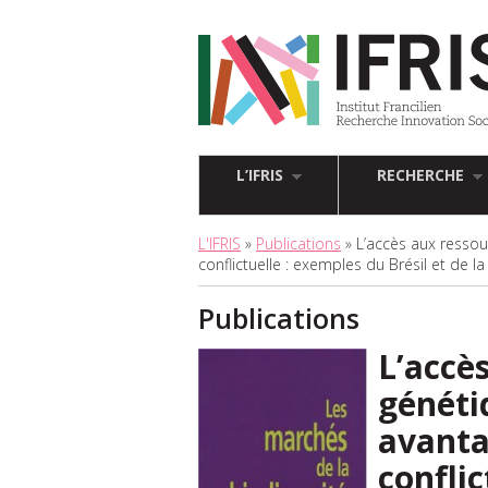
L’IFRIS
RECHERCHE
L'IFRIS
»
Publications
» L’accès aux ressou
conflictuelle : exemples du Brésil et de la 
Publications
L’accè
généti
avanta
confli