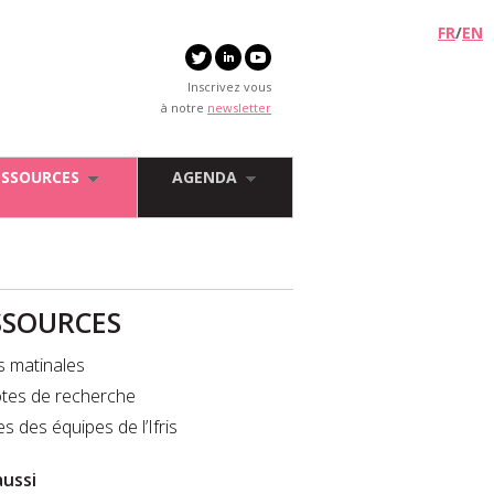
FR
/
EN
Inscrivez vous
à notre
newsletter
ESSOURCES
AGENDA
SSOURCES
s matinales
tes de recherche
es des équipes de l’Ifris
aussi