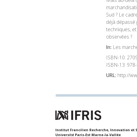
Mais au-delà d
marchandisati
Sud ? Le cadre 
déjà dépassé 
techniques, et
observées ?
In:
Les marchés
ISBN-10:
270
ISBN-13:
978-
URL:
http://w
Institut Francilien Recherche, Innovation et 
Université Paris-Est Marne-la-Vallée