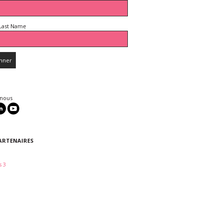
Last Name
 nous
ARTENAIRES
 3