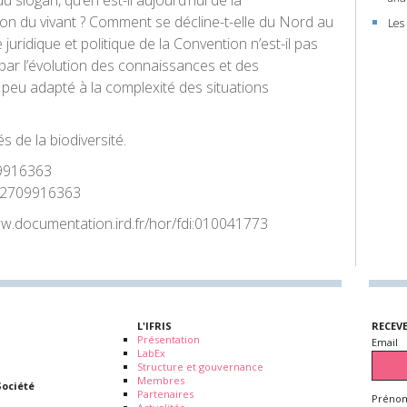
u slogan, qu’en est-il aujourd’hui de la
on du vivant ? Comment se décline-t-elle du Nord au
Les
juridique et politique de la Convention n’est-il pas
par l’évolution des connaissances et des
 peu adapté à la complexité des situations
 de la biodiversité.
9916363
2709916363
ww.documentation.ird.fr/hor/fdi:010041773
L'IFRIS
RECEV
Présentation
Email
LabEx
Structure et gouvernance
Membres
Société
Partenaires
Prénom