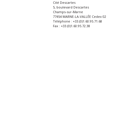
Cité Descartes
5, boulevard Descartes
Champs-sur-Marne
77454 MARNE-LA-VALLÉE Cedex 02
Téléphone : +33.(0)1.60.95.71.68
Fax : +33.(0)1.60.95.72.38