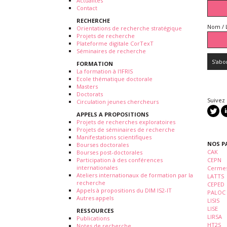
Actualités
Contact
RECHERCHE
Nom / 
Orientations de recherche stratégique
Projets de recherche
Plateforme digitale CorTexT
Séminaires de recherche
FORMATION
La formation à l'IFRIS
Ecole thématique doctorale
Masters
Doctorats
Suivez
Circulation jeunes chercheurs
APPELS A PROPOSITIONS
Projets de recherches exploratoires
Projets de séminaires de recherche
Manifestations scientifiques
NOS P
Bourses doctorales
CAK
Bourses post-doctorales
Participation à des conférences
CEPN
internationales
Cermes
Ateliers internationaux de formation par la
LATTS
recherche
CEPED
Appels à propositions du DIM IS2-IT
PALOC
Autres appels
LISIS
LISE
RESSOURCES
LIRSA
Publications
HT2S
Notes de recherche