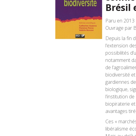
Brésil 
Paru en 2013 
Ouvrage par Bo
Depuis la fin 
l’extension de
possibilités d’
notamment dan
de l’agroalime
biodiversité e
gardiennes de 
biologique, s
l’institution de
biopiraterie e
avantages tiré
Ces « marchés 
libéralisme éc