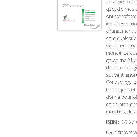
Les sciences 
quotidiennes e
ont transformé
identités et n
changement cli
communication
Comment analys
monde, ce que 
gouverne ? Le
de la sociologi
souvent ignor
Cet ouvrage 
techniques et s
donné pour ob
conjointes des
marchés, des 
ISBN :
978270
URL:
http://w