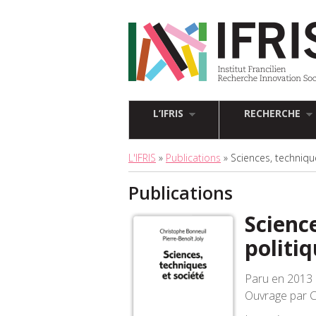
L’IFRIS
RECHERCHE
L'IFRIS
»
Publications
» Sciences, techniqu
Publications
Scienc
politi
Paru en 2013 
Ouvrage par Ch