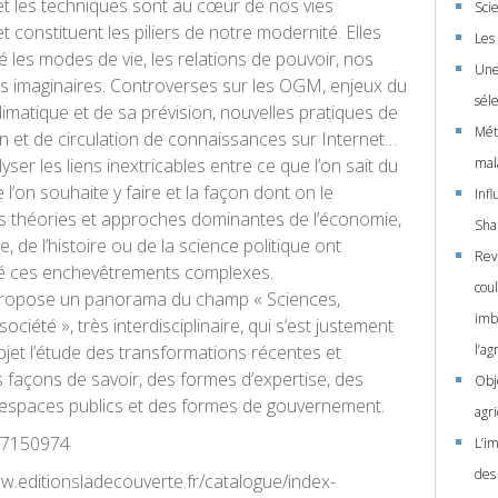
et les techniques sont au cœur de nos vies
Sci
t constituent les piliers de notre modernité. Elles
Les
 les modes de vie, les relations de pouvoir, nos
Une
os imaginaires. Controverses sur les OGM, enjeux du
séle
matique et de sa prévision, nouvelles pratiques de
Mét
 et de circulation de connaissances sur Internet…
er les liens inextricables entre ce que l’on sait du
mal
l’on souhaite y faire et la façon dont on le
Inf
s théories et approches dominantes de l’économie,
Sha
e, de l’histoire ou de la science politique ont
Rev
é ces enchevêtrements complexes.
coul
propose un panorama du champ « Sciences,
imbr
ociété », très interdisciplinaire, qui s’est justement
jet l’étude des transformations récentes et
l’ag
 façons de savoir, des formes d’expertise, des
Obje
espaces publics et des formes de gouvernement.
agr
7150974
L’im
des
ww.editionsladecouverte.fr/catalogue/index-