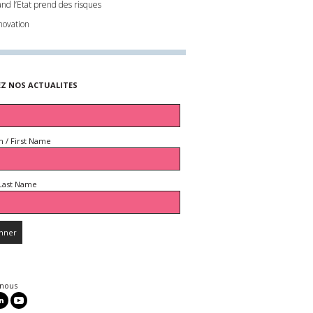
nd l’Etat prend des risques
novation
EZ NOS ACTUALITES
 / First Name
Last Name
 nous