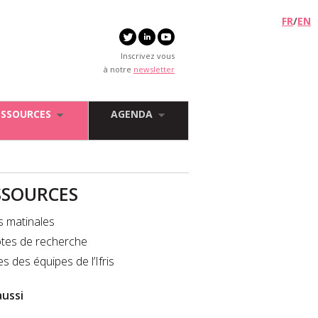
FR
/
EN
Inscrivez vous
à notre
newsletter
ESSOURCES
AGENDA
SSOURCES
s matinales
tes de recherche
es des équipes de l’Ifris
aussi