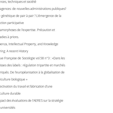
ences, techniques et société
 agences: de nouvelles administrations publiques?
 génétique de pair à pair ? L’émergence de la
ction participative
amorphoses de l’expertise. Précaution et
adies à prions.
luenza, Intellectual Property, and Knowledge
ring: A recent History
ue Française de Sociologie vol.58 n°3 : «Dans les
isses des labels : régulation tripartite et marchés
iqués. De l’européanisation à la globalisation de
riculture biologique »
ctivation du travail et fabrication d’une
iculture durable
pact des évaluations de l’AERES sur la stratégie
 universités