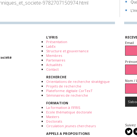
chniques_et_societe-9782707150974.html
Qua
L’in
L'IFRIS
RECEV
Présentation
Email
LabEx
Structure et gouvernance
Membres
Société
Partenaires
Prénom
Actualités
Contact
RECHERCHE
Nom / 
Orientations de recherche stratégique
Projets de recherche
Plateforme digitale CorTexT
Séminaires de recherche
FORMATION
La formation à l'IFRIS
Ecole thématique doctorale
Masters
Doctorats
Suivez
Circulation jeunes chercheurs
APPELS A PROPOSITIONS