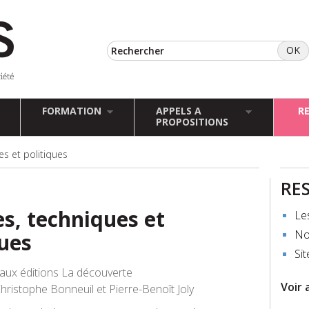
FORMATION
APPELS A
R
PROPOSITIONS
es et politiques
RE
es, techniques et
Le
No
ques
Sit
aux éditions La découverte
Voir 
ristophe Bonneuil et Pierre-Benoît Joly