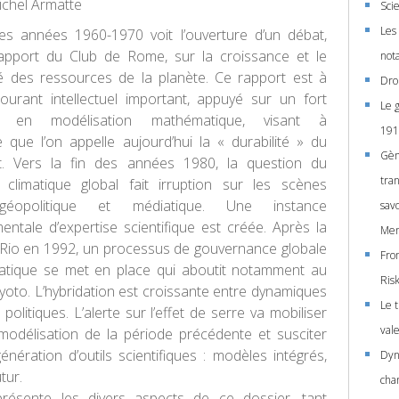
chel Armatte
Sci
Les
es années 1960-1970 voit l’ouverture d’un débat,
rapport du Club de Rome, sur la croissance et le
nota
té des ressources de la planète. Ce rapport est à
Droi
 courant intellectuel important, appuyé sur un fort
Le g
nt en modélisation mathématique, visant à
191
 que l’on appelle aujourd’hui la « durabilité » du
Gèn
. Vers la fin des années 1980, la question du
tra
 climatique global fait irruption sur les scènes
, géopolitique et médiatique. Une instance
sav
entale d’expertise scientifique est créée. Après la
Men
Rio en 1992, un processus de gouvernance globale
From
matique se met en place qui aboutit notamment au
Ris
yoto. L’hybridation est croissante entre dynamiques
Le t
 politiques. L’alerte sur l’effet de serre va mobiliser
vale
modélisation de la période précédente et susciter
nération d’outils scientifiques : modèles intégrés,
Dyn
tur.
cha
résente les divers aspects de ce dossier, tant