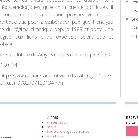
L’er
t épistémologiques, qu’économiques et politiques. Il
dév
s outils de la modélisation prospective, et leur
Le 
 politique que pour la délibération publique. Il analyse
d’a
ce du régime climatique depuis 1988 et porte une
ilégiée aux liens entre expertise scientifique et
ins
obale.
èles du future de Amy Dahan Dalmedico, p 63 à 90
7150134
ww.editionsladecouverte.fr/catalogue/index-
u_futur-9782707150134.html
L'IFRIS
RECEV
Présentation
Email
LabEx
Structure et gouvernance
Membres
Société