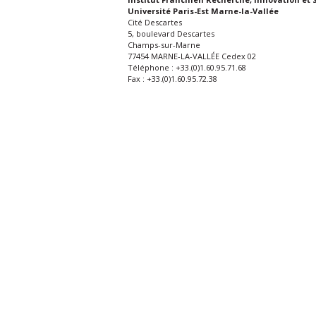
Université Paris-Est Marne-la-Vallée
Cité Descartes
5, boulevard Descartes
Champs-sur-Marne
77454 MARNE-LA-VALLÉE Cedex 02
Téléphone : +33.(0)1.60.95.71.68
Fax : +33.(0)1.60.95.72.38