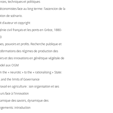
ences, techniques et politiques
 économistes face au long terme: l’ascencion de la
tion de scénario.
t d’auteur et copyright
énie civil français et les ponts en Grèce, 1880-
0
es, pouvoirs et profits. Recherche publique et
nsformations des régimes de production des
oirs et des innovations en génétique végétale de
del aux OGM
 the « neurotic » to the « rationalising » State:
k and the limits of Governance
ravail en agriculture : son organisation et ses
urs face à l’innovation
amique des savoirs, dynamique des
ngements: introduction