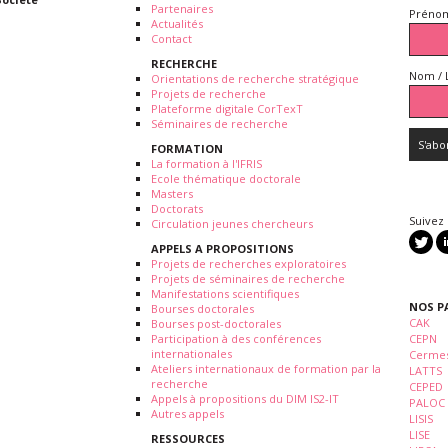
Partenaires
Prénom
Actualités
Contact
RECHERCHE
Nom / 
Orientations de recherche stratégique
Projets de recherche
Plateforme digitale CorTexT
Séminaires de recherche
FORMATION
La formation à l'IFRIS
Ecole thématique doctorale
Masters
Doctorats
Suivez
Circulation jeunes chercheurs
APPELS A PROPOSITIONS
Projets de recherches exploratoires
Projets de séminaires de recherche
Manifestations scientifiques
NOS P
Bourses doctorales
CAK
Bourses post-doctorales
Participation à des conférences
CEPN
internationales
Cermes
Ateliers internationaux de formation par la
LATTS
recherche
CEPED
Appels à propositions du DIM IS2-IT
PALOC
Autres appels
LISIS
LISE
RESSOURCES