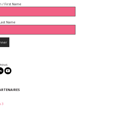
 / First Name
Last Name
 nous
ARTENAIRES
 3