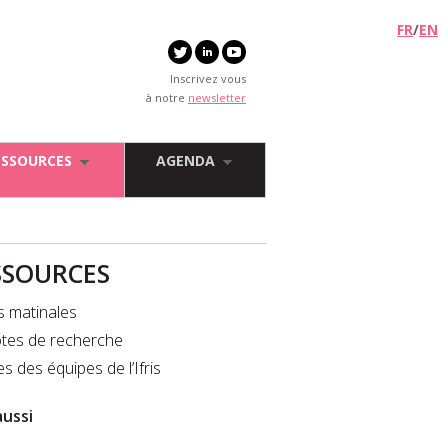
FR
/
EN
Inscrivez vous
à notre
newsletter
ESSOURCES
AGENDA
SSOURCES
s matinales
tes de recherche
es des équipes de l’Ifris
aussi