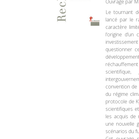
Ouvrage par Mi
Le tournant d
lancé par le 
caractère limi
l’origine d’un
investisseme
questionner ce
développement
réchauffement
scientifique
intergouvernem
convention de 
du régime cli
protocole de K
scientifiques et
les acquis de 
une nouvelle gé
scénarios du fu
Cet ouvrage p