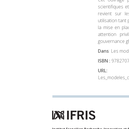
scientifiques e
revient sur le
utilisation tant
la mise en pla
attention priv
gouvernance gl
Dans
: Les mod
ISBN :
978270
URL:
http://w
Les_modeles_d
Institut Francilien Recherche, Innovation et 