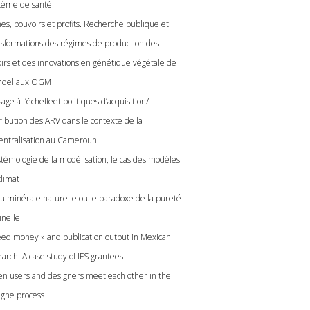
tème de santé
es, pouvoirs et profits. Recherche publique et
nsformations des régimes de production des
oirs et des innovations en génétique végétale de
del aux OGM
age à l’échelleet politiques d’acquisition/
tribution des ARV dans le contexte de la
entralisation au Cameroun
stémologie de la modélisation, le cas des modèles
climat
au minérale naturelle ou le paradoxe de la pureté
inelle
eed money » and publication output in Mexican
arch: A case study of IFS grantees
n users and designers meet each other in the
igne process