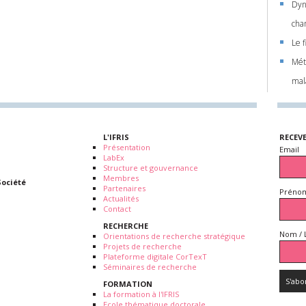
Dyn
cha
Le 
Mét
mal
L'IFRIS
RECEV
Présentation
Email
LabEx
Structure et gouvernance
Membres
Société
Partenaires
Prénom
Actualités
Contact
RECHERCHE
Nom / 
Orientations de recherche stratégique
Projets de recherche
Plateforme digitale CorTexT
Séminaires de recherche
FORMATION
La formation à l'IFRIS
Ecole thématique doctorale