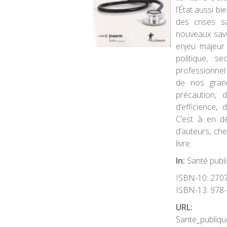
l’État aussi b
des crises s
nouveaux savoi
enjeu majeur
politique, se
professionnel 
de nos grand
précaution, d
d’efficience,
C’est à en dé
d’auteurs, ch
livre.
In:
Santé publi
ISBN-10:
270
ISBN-13:
978-
URL
Sante_publiqu