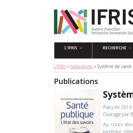
L’IFRIS
RECHERCHE
L'IFRIS
»
Publications
» Système de santé
Publications
Systèm
Paru en 2013 
Ouvrage par 
Au cours des 
territoire s’é