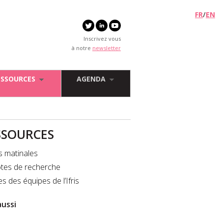
FR
/
EN
Inscrivez vous
à notre
newsletter
ESSOURCES
AGENDA
SSOURCES
s matinales
tes de recherche
es des équipes de l’Ifris
aussi