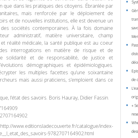
Sys
ien que dans les pratiques des citoyens. Ébranlée par
Gèn
anitaires, mais renforcée par le déploiement de
tra
rs et de nouvelles institutions, elle est devenue un
 des sociétés contemporaines. À la fois domaine
sav
cteur administratif, matière universitaire, champ
Men
et réalité médicale, la santé publique est au coeur
Pass
es interrogations en matière de risque et de
dis
e solidarité et de responsabilité, de justice et
déc
 d’évolutions démographiques et épidémiologiques.
Epi
crypter les multiples facettes qu’une soixantaine
ercheurs mais aussi praticiens, s’emploient dans ce
de 
L’e
que, l’état des savoirs. Boris Hauray, Didier Fassin.
orig
« S
7164909
rese
2707164902
Whe
:
http://www.editionsladecouverte.fr/catalogue/index-
des
e__l_etat_des_savoirs-9782707164902.html