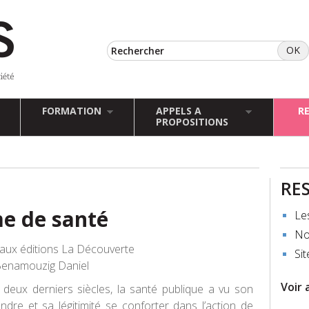
FORMATION
APPELS A
R
PROPOSITIONS
RE
e de santé
Le
No
aux éditions La Découverte
Sit
Benamouzig Daniel
Voir 
deux derniers siècles, la santé publique a vu son
tendre et sa légitimité se conforter dans l’action de