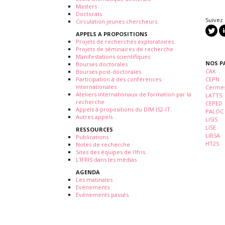
Masters
Doctorats
Suivez
Circulation jeunes chercheurs
APPELS A PROPOSITIONS
Projets de recherches exploratoires
Projets de séminaires de recherche
Manifestations scientifiques
NOS P
Bourses doctorales
CAK
Bourses post-doctorales
Participation à des conférences
CEPN
internationales
Cermes
Ateliers internationaux de formation par la
LATTS
recherche
CEPED
Appels à propositions du DIM IS2-IT
PALOC
Autres appels
LISIS
LISE
RESSOURCES
LIRSA
Publications
HT2S
Notes de recherche
Sites des équipes de l'Ifris
L'IFRIS dans les médias
AGENDA
Les matinales
Evénements
Evénements passés