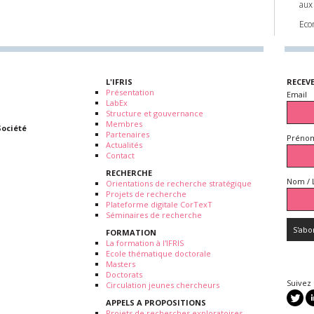
aux 
Eco
L'IFRIS
RECEV
Présentation
Email
LabEx
Structure et gouvernance
Membres
Société
Partenaires
Prénom
Actualités
Contact
RECHERCHE
Nom / 
Orientations de recherche stratégique
Projets de recherche
Plateforme digitale CorTexT
Séminaires de recherche
FORMATION
La formation à l'IFRIS
Ecole thématique doctorale
Masters
Doctorats
Suivez
Circulation jeunes chercheurs
APPELS A PROPOSITIONS
Projets de recherches exploratoires