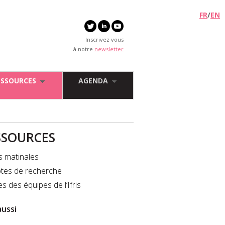
FR
/
EN
Inscrivez vous
à notre
newsletter
ESSOURCES
AGENDA
SSOURCES
s matinales
tes de recherche
es des équipes de l’Ifris
aussi