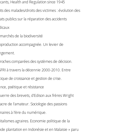
icants, Health and Regulation since 1945
its des malades/droits des victimes : évolution des
ts publics sur la réparation des accidents
icaux
 marchés de la biodiversité
oproduction accompagnée. Un levier de
ngement.
roches comparées des systèmes de décision.
SFRI à travers la décennie 2000-2010. Entre
tique de croissance et gestion de crise.
ence, poétique et résistance
guerre des brevets, d’Edison aux frères Wright
sacre de l’amateur. Sociologie des passions
inaires à l’ère du numérique.
italismes agraires. Economie politique de la
nde plantation en Indonésie et en Malaisie » paru