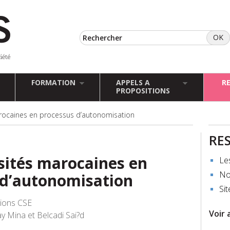
FORMATION
APPELS A
R
PROPOSITIONS
arocaines en processus d’autonomisation
RE
sités marocaines en
Le
No
 d’autonomisation
Sit
tions CSE
Voir 
ay Mina et Belcadi Sai?d