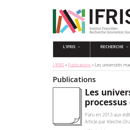
L’IFRIS
RECHERCHE
L'IFRIS
»
Publications
» Les universités m
Publications
Les univer
processus
Paru en 2013 aux édi
Article par Kleiche-Dr