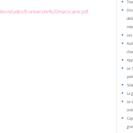
Tox
Dro
files/etudes/8-universite%20marocaine.pdf
déba
méd
Les
Aut
cha
App
Le 
poli
Sci
La 
Le 
ord
Cap
gra