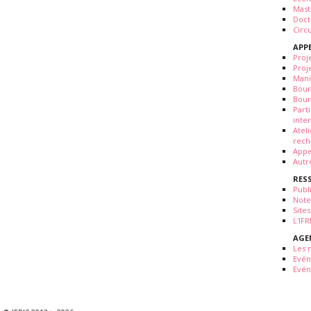
Mast
Doct
Circ
APP
Proj
Proj
Mani
Bour
Bour
Part
inte
Atel
rech
Appe
Autr
RES
Publ
Note
Sites
L'IF
AGE
Les 
Evé
Evén