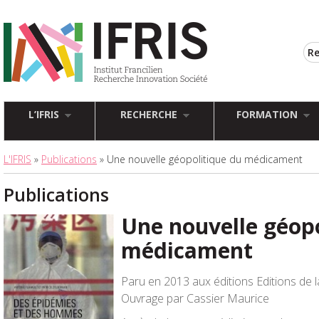
L’IFRIS
RECHERCHE
FORMATION
L'IFRIS
»
Publications
» Une nouvelle géopolitique du médicament
Publications
Une nouvelle géopo
médicament
Paru en 2013 aux éditions Editions de l
Ouvrage par Cassier Maurice