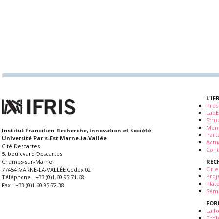
L'IF
Prés
LabE
Stru
Mem
Institut Francilien Recherche, Innovation et Société
Part
Université Paris-Est Marne-la-Vallée
Actua
Cité Descartes
Cont
5, boulevard Descartes
REC
Champs-sur-Marne
Orie
77454 MARNE-LA-VALLÉE Cedex 02
Proj
Téléphone : +33.(0)1.60.95.71.68
Plat
Fax : +33.(0)1.60.95.72.38
Sémi
FOR
La fo
Ecol