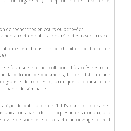
l’action organisée (conception, modes d’existence,
sion de recherches en cours ou achevées
ndamentaux et de publications récentes (avec un volet
rculation et en discussion de chapitres de thèse, de
le)
sé à un site Internet collaboratif à accès restreint,
rmis la diffusion de documents, la constitution d’une
liographie de référence, ainsi que la poursuite de
rticipants du séminaire.
tratégie de publication de l’IFRIS dans les domaines
mmunications dans des colloques internationaux, à la
 revue de sciences sociales et d’un ouvrage collectif