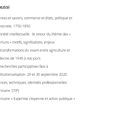
aussi
nces et savoirs, commerce et états, politique et
ocratie, 1750-1850
riété intellectuelle : le retour du thème des «
muns » motifs, significations, enjeux
 transformations du vivant entre agriculture et
ecine de 1945 à nos jours
recherches participatives face à
nstitutionnalisation- 29 et 30 septembre 2020
ences, techniques, identités professionnelles
minaire STIP)
inaire « Expertise citoyenne et action publique »