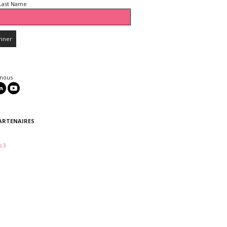
Last Name
 nous
ARTENAIRES
 3