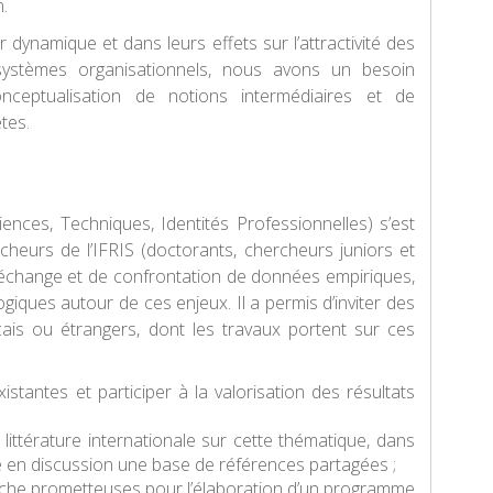
.
 dynamique et dans leurs effets sur l’attractivité des
systèmes organisationnels, nous avons un besoin
conceptualisation de notions intermédiaires et de
tes.
ences, Techniques, Identités Professionnelles) s’est
cheurs de l’IFRIS (doctorants, chercheurs juniors et
d’échange et de confrontation de données empiriques,
iques autour de ces enjeux. Il a permis d’inviter des
nçais ou étrangers, dont les travaux portent sur ces
istantes et participer à la valorisation des résultats
 littérature internationale sur cette thématique, dans
re en discussion une base de références partagées ;
rche prometteuses pour l’élaboration d’un programme