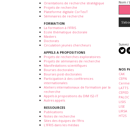
Nom / 
Orientations de recherche stratégique
Projets de recherche
Plateforme digitale CorTexT
Séminaires de recherche
FORMATION
La formation à l'IFRIS
Ecole thématique doctorale
Masters
Doctorats
Suivez
Circulation jeunes chercheurs
APPELS A PROPOSITIONS
Projets de recherches exploratoires
Projets de séminaires de recherche
Manifestations scientifiques
NOS P
Bourses doctorales
CAK
Bourses post-doctorales
Participation à des conférences
CEPN
internationales
Cermes
Ateliers internationaux de formation par la
LATTS
recherche
CEPED
Appels à propositions du DIM IS2-IT
PALOC
Autres appels
LISIS
LISE
RESSOURCES
LIRSA
Publications
HT2S
Notes de recherche
Sites des équipes de l'Ifris
L'IFRIS dans les médias