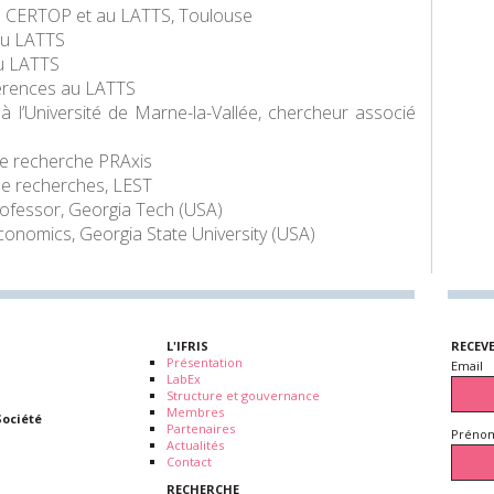
u CERTOP et au LATTS, Toulouse
au LATTS
au LATTS
férences au LATTS
l’Université de Marne-la-Vallée, chercheur associé
e recherche PRAxis
e recherches, LEST
fessor, Georgia Tech (USA)
onomics, Georgia State University (USA)
L'IFRIS
RECEV
Présentation
Email
LabEx
Structure et gouvernance
Membres
Société
Partenaires
Prénom
Actualités
Contact
RECHERCHE