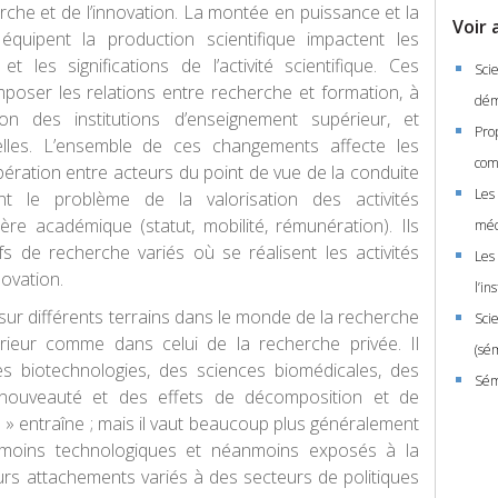
rche et de l’innovation. La montée en puissance et la
Voir 
 équipent la production scientifique impactent les
 les significations de l’activité scientifique. Ces
Scie
mposer les relations entre recherche et formation, à
dém
on des institutions d’enseignement supérieur, et
Prop
nelles. L’ensemble de ces changements affecte les
com
ration entre acteurs du point de vue de la conduite
Les
ent le problème de la valorisation des activités
ère académique (statut, mobilité, rémunération). Ils
méd
ifs de recherche variés où se réalisent les activités
Les 
ovation.
l’i
sur différents terrains dans le monde de la recherche
Sci
rieur comme dans celui de la recherche privée. Il
(sé
s biotechnologies, des sciences biomédicales, des
Sém
 nouveauté et des effets de décomposition et de
» entraîne ; mais il vaut beaucoup plus généralement
moins technologiques et néanmoins exposés à la
leurs attachements variés à des secteurs de politiques