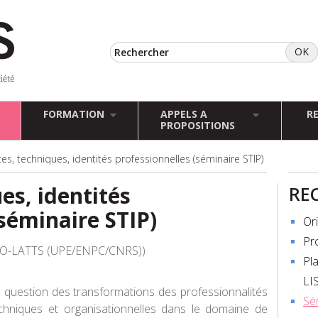
FORMATION
APPELS A
R
PROPOSITIONS
es, techniques, identités professionnelles (séminaire STIP)
es, identités
RE
séminaire STIP)
Or
Pr
IO-LATTS (UPE/ENPC/CNRS))
Pla
LI
 question des transformations des professionnalités
Sé
chniques et organisationnelles dans le domaine de