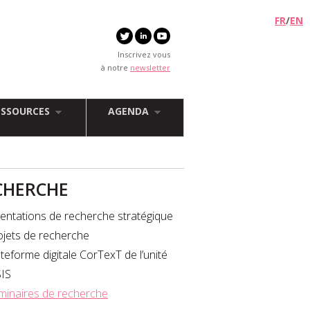
FR
/
EN
Inscrivez vous
à notre
newsletter
ESSOURCES
AGENDA
CHERCHE
ientations de recherche stratégique
ojets de recherche
teforme digitale CorTexT de l’unité
SIS
minaires de recherche