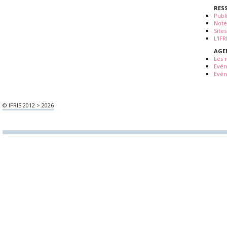
RES
Publ
Note
Sites
L'IF
AGE
Les 
Evé
Evén
© IFRIS 2012 > 2026