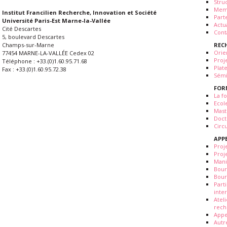
Stru
Mem
Institut Francilien Recherche, Innovation et Société
Part
Université Paris-Est Marne-la-Vallée
Actua
Cité Descartes
Cont
5, boulevard Descartes
REC
Champs-sur-Marne
Orie
77454 MARNE-LA-VALLÉE Cedex 02
Proj
Téléphone : +33.(0)1.60.95.71.68
Plat
Fax : +33.(0)1.60.95.72.38
Sémi
FOR
La fo
Ecol
Mast
Doct
Circ
APP
Proj
Proj
Mani
Bour
Bour
Part
inte
Atel
rech
Appe
Autr