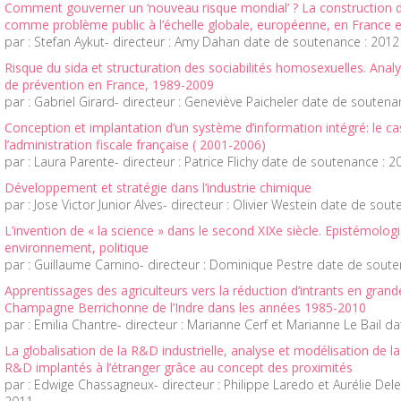
Comment gouverner un ‘nouveau risque mondial’ ? La construction 
comme problème public à l’échelle globale, européenne, en France 
par : Stefan Aykut- directeur : Amy Dahan date de soutenance : 2012
Risque du sida et structuration des sociabilités homosexuelles. Ana
de prévention en France, 1989-2009
par : Gabriel Girard- directeur : Geneviève Paicheler date de soutena
Conception et implantation d’un système d’information intégré: l
l’administration fiscale française ( 2001-2006)
par : Laura Parente- directeur : Patrice Flichy date de soutenance : 2
Développement et stratégie dans l’industrie chimique
par : Jose Victor Junior Alves- directeur : Olivier Westein date de sou
L’invention de « la science » dans le second XIXe siècle. Epistémolog
environnement, politique
par : Guillaume Carnino- directeur : Dominique Pestre date de sout
Apprentissages des agriculteurs vers la réduction d’intrants en grand
Champagne Berrichonne de l’Indre dans les années 1985-2010
par : Emilia Chantre- directeur : Marianne Cerf et Marianne Le Bail 
La globalisation de la R&D industrielle, analyse et modélisation de 
R&D implantés à l’étranger grâce au concept des proximités
par : Edwige Chassagneux- directeur : Philippe Laredo et Aurélie De