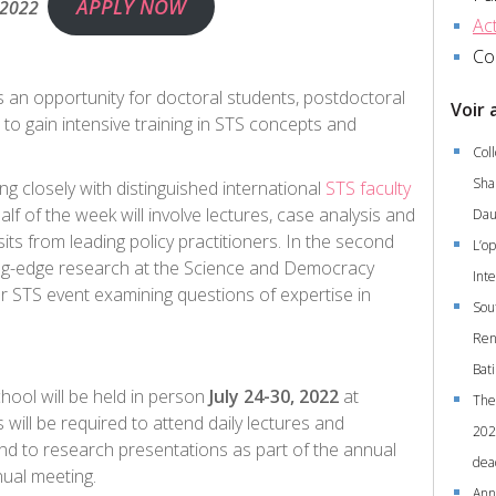
APPLY NOW
, 2022
Act
Co
s an opportunity for doctoral students, postdoctoral
Voir 
o gain intensive training in STS concepts and
Col
Shap
ng closely with distinguished international
STS faculty
lf of the week will involve lectures, case analysis and
Dau
sits from leading policy practitioners. In the second
L’op
ting-edge research at the Science and Democracy
Int
r STS event examining questions of expertise in
Sou
Ren
Bat
ol will be held in person
July 24-30, 2022
at
The
will be required to attend daily lectures and
2021
nd to research presentations as part of the annual
dea
ual meeting.
Ann