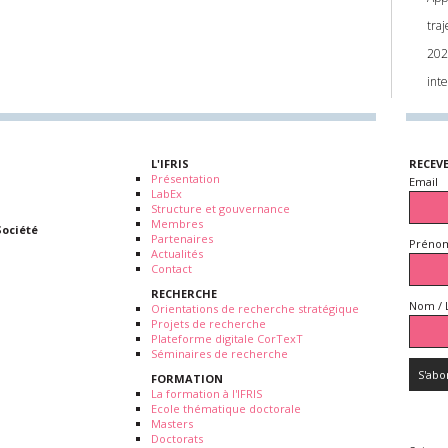
traj
202
int
L'IFRIS
RECEV
Présentation
Email
LabEx
Structure et gouvernance
Membres
Société
Partenaires
Prénom
Actualités
Contact
RECHERCHE
Nom / 
Orientations de recherche stratégique
Projets de recherche
Plateforme digitale CorTexT
Séminaires de recherche
FORMATION
La formation à l'IFRIS
Ecole thématique doctorale
Masters
Doctorats