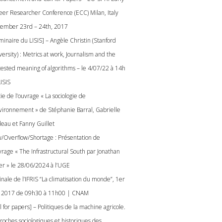
eer Researcher Conference (ECC) Milan, Italy
ember 23rd – 24th, 2017
minaire du LISIS] – Angèle Christin (Stanford
ersity) : Metrics at work, Journalism and the
tested meaning of algorithms – le 4/07/22 à 14h
ISIS
ie de l’ouvrage « La sociologie de
nvironnement » de Stéphanie Barral, Gabrielle
leau et Fanny Guillet
w/Overflow/Shortage : Présentation de
uvrage « The Infrastructural South par Jonathan
ver » le 28/06/2024 à l’UGE
nale de l’IFRIS “La climatisation du monde”, 1er
n 2017 de 09h30 à 11h00 | CNAM
l for papers] – Politiques de la machine agricole.
roches sociologiques et historiques des