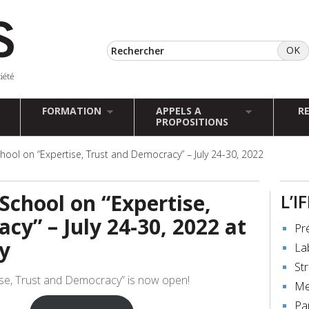
FORMATION
APPELS A
R
PROPOSITIONS
ol on “Expertise, Trust and Democracy” – July 24-30, 2022
chool on “Expertise,
L’I
cy” – July 24-30, 2022 at
Pr
y
La
St
se, Trust and Democracy” is now open!
Me
Pa