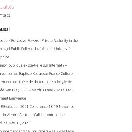
ualités
ntact
aussi
loque « Pervasive Powers : Private Authority in the
ing of Public Policy », 14-16 juin – Université
phine
inion publique existe-t-elle sur Internet ? –
ervention de Baptiste Kotras sur France Culture
tenance de thèse de doctorat en sociologie de
ée Van Dis ( LISIS) – Mardi 30 mai 2023 à 14h -
iment Bienvenue
 REvaluation 2021 Conference 18-19 November
 in Vienna, Austria – Call for contributions
dline May 31, 2021
ouncement and Call for Papers – EU-SPRI Early