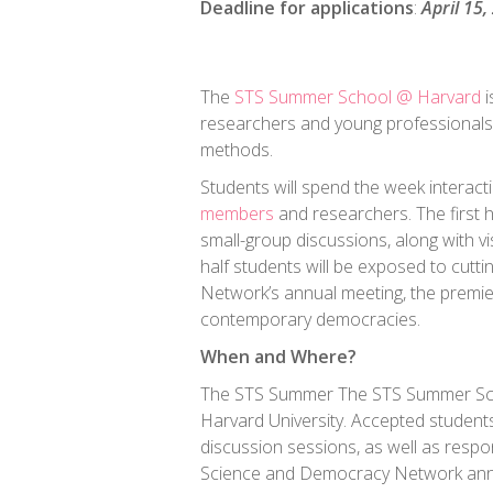
Deadline for applications
:
April 15
The
STS Summer School @ Harvard
i
researchers and young professionals t
methods.
Students will spend the week interacti
members
and researchers. The first ha
small-group discussions, along with vi
half students will be exposed to cut
Network’s annual meeting, the premie
contemporary democracies.
When and Where?
The STS Summer The STS Summer Scho
Harvard University. Accepted students 
discussion sessions, as well as respo
Science and Democracy Network ann