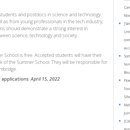
Car
 students and postdocs in science and technology
Nov
ell as from young professionals in the tech industry,
[Sé
ions should demonstrate a strong interest in
Univ
tween science, technology and society.
con
au L
School is free. Accepted students will have their
Sort
k of the Summer School. They will be responsible for
l’e
ambridge.
Bou
 applications
:
April 15, 2022
Flo
l’o
Sil
Mati
Jui
[Cal
App