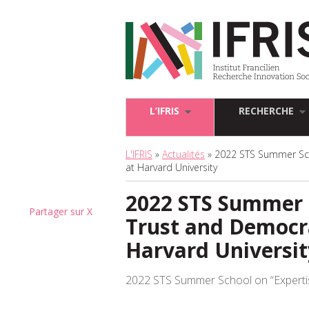
L’IFRIS
RECHERCHE
L'IFRIS
»
Actualités
» 2022 STS Summer Scho
at Harvard University
2022 STS Summer S
Partager sur X
Trust and Democra
Harvard Universit
2022 STS Summer School on “Experti