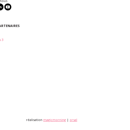
 nous
ARTENAIRES
 3
réalisation
magicmorning
|
orsal