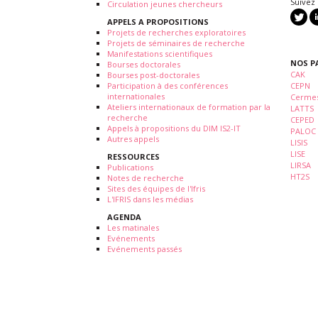
Suivez
Circulation jeunes chercheurs
APPELS A PROPOSITIONS
Projets de recherches exploratoires
Projets de séminaires de recherche
Manifestations scientifiques
NOS P
Bourses doctorales
CAK
Bourses post-doctorales
Participation à des conférences
CEPN
internationales
Cermes
Ateliers internationaux de formation par la
LATTS
recherche
CEPED
Appels à propositions du DIM IS2-IT
PALOC
Autres appels
LISIS
LISE
RESSOURCES
LIRSA
Publications
HT2S
Notes de recherche
Sites des équipes de l'Ifris
L'IFRIS dans les médias
AGENDA
Les matinales
Evénements
Evénements passés