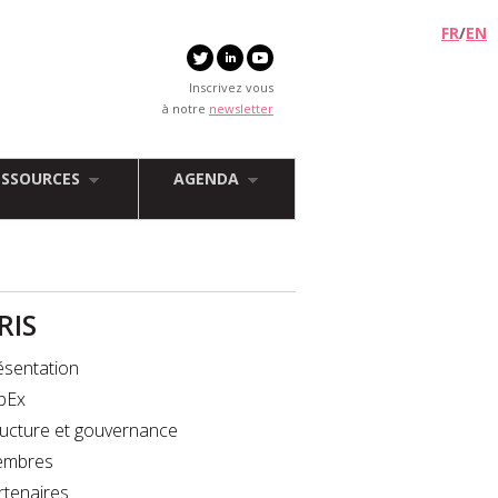
FR
/
EN
Inscrivez vous
à notre
newsletter
ESSOURCES
AGENDA
FRIS
ésentation
bEx
ructure et gouvernance
mbres
rtenaires