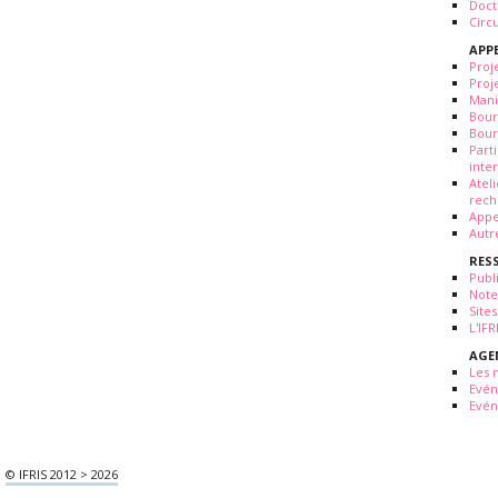
Doct
Circ
APP
Proj
Proj
Mani
Bour
Bour
Part
inte
Atel
rech
Appe
Autr
RES
Publ
Note
Sites
L'IF
AGE
Les 
Evé
Evén
© IFRIS 2012 > 2026