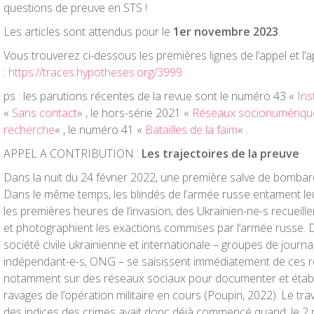
questions de preuve en STS !
Les articles sont attendus pour le
1er
novembre 2023
.
Vous trouverez ci-dessous les premières lignes de l’appel et l’a
:
https://traces.hypotheses.org/3999
ps : les parutions récentes de la revue sont le numéro 43 «
Ins
«
Sans contact
« , le hors-série 2021 «
Réseaux socionumériques
recherche
« , le numéro 41 «
Batailles de la faim
« .
APPEL A CONTRIBUTION :
Les trajectoires de la preuve
Dans la nuit du
24 février 2022
, une première salve de bombard
Dans le même temps, les blindés de l’armée russe entament le
les premières heures de l’invasion, des Ukrainien-ne-s recueill
et photographient les exactions commises par l’armée russe. 
société civile ukrainienne et internationale – groupes de journa
indépendant-e-s, ONG – se saisissent immédiatement de ces 
notamment sur des réseaux sociaux pour documenter et établi
ravages de l’opération militaire en cours (Poupin, 2022). Le trav
des indices des crimes avait donc déjà commencé quand, le 2