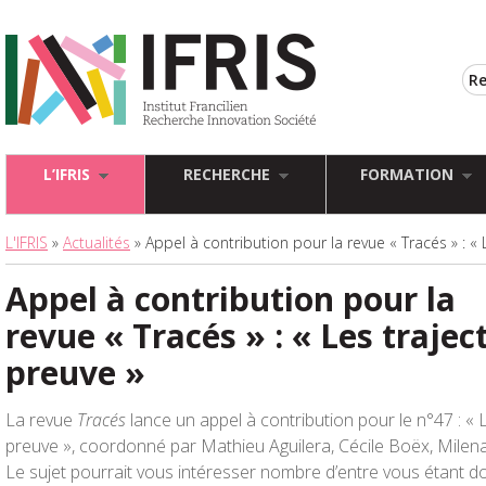
L’IFRIS
RECHERCHE
FORMATION
L'IFRIS
»
Actualités
» Appel à contribution pour la revue « Tracés » : « 
Appel à contribution pour la
revue « Tracés » : « Les trajec
preuve »
La revue
Tracés
lance un appel à contribution pour le n°47 : « L
preuve », coordonné par Mathieu Aguilera, Cécile Boëx, Milena 
Le sujet pourrait vous intéresser nombre d’entre vous étant do