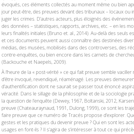
évoqués, ces éléments collectés au moment même ou bien aprè
jour peut-être, des preuves devant des tribunaux – locaux ou 
juger les crimes. D’autres acteurs, plus éloignés des événemen
des données – statistiques, rapports, archives, etc. – en les mo
leurs finalités initiales (Bruno et. al., 2014). Au-delà des seuls 
et ces documents peuvent aussi connaître des destinées divers
médias, des musées, mobilisés dans des controverses, des réci
contre-enquêtes, ou bien encore dans les carnets de chercheu
(Backouche et Naepels, 2009).
À l’heure de la « post-vérité » ce qui fait preuve semble vacill
d’être invoqué, revendiqué, réaménagé. Les preuves demeurent
d’authentification dont ne saurait se passer tout énoncé aspir
véracité. Dans le sillage de la philosophie et de la sociologie 
la question de l’enquête (Dewey, 1967, Boltanski, 2012, Karsen
preuve (Chateauraynaud, 1991, Dulong, 1999), ce sont les traje
faire preuve que ce numéro de Tracés propose d’explorer. Quel
gestes et les pratiques du devenir preuve ? Qui en sont les acte
usages en font-ils ? Il s’agira de s’intéresser à tout ce qui pré