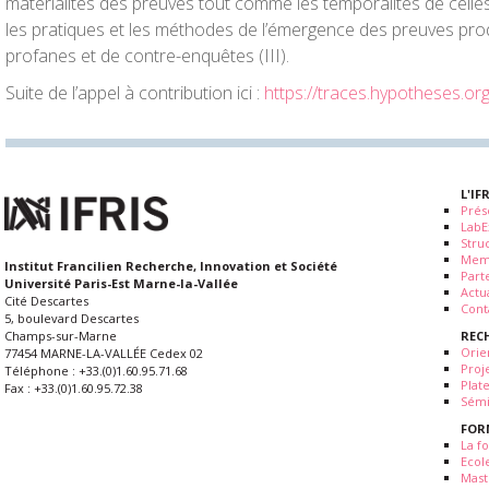
matérialités des preuves tout comme les temporalités de celles-c
les pratiques et les méthodes de l’émergence des preuves pro
profanes et de contre-enquêtes (III).
Suite de l’appel à contribution ici :
https://traces.hypotheses.or
L'IF
Prés
LabE
Stru
Mem
Institut Francilien Recherche, Innovation et Société
Part
Université Paris-Est Marne-la-Vallée
Actua
Cité Descartes
Cont
5, boulevard Descartes
REC
Champs-sur-Marne
Orie
77454 MARNE-LA-VALLÉE Cedex 02
Proj
Téléphone : +33.(0)1.60.95.71.68
Plat
Fax : +33.(0)1.60.95.72.38
Sémi
FOR
La fo
Ecol
Mast