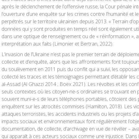
après le déclenchement de l’offensive russe, la Cour pénale in
l’ouverture d’une enquête sur les crimes contre l’humanité et l
perpétrés sur le territoire ukrainien depuis 2013. « Terrain d’o
données qui y sont produites en temps réel sont également uti
dans une optique de renseignement ou de « réinformation », a
interprétation aux faits (Limonier et Bertran, 2022).
L’invasion de l’Ukraine n’est pas le premier terrain de déploieme
collecte et d’enquête, alors que les affrontements font toujours
du soulèvement en 2011 puis du conflit qui a suivi, les oppos
collecté les traces et les témoignages permettant d’établir le
al-Assad (Al Ghazzi 2014 ; Boëx 2021). Les révoltes et les conf
seuls contextes où les citoyen-ne-s ordinaires se trouvant en p
souvent muni-e-s de leurs téléphones portables, côtoient des p
enquêtent sur les atrocités commises (Hamilton, 2018). Les viol
attaques terroristes, les accidents industriels ou les projets 
impacts sociaux et environnementaux font régulièrement l’obj
documentation, de collecte, d’archivage en vue de révéler – av
qui apparaît à ces acteurs sociaux comme une injustice. Dans 