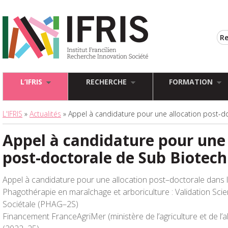
L’IFRIS
RECHERCHE
FORMATION
L'IFRIS
»
Actualités
» Appel à candidature pour une allocation post-d
Appel à candidature pour une 
post-doctorale de Sub Biotech
Appel à candidature pour une allocation post
–
doctorale dans l
Phagothérapie en maraîchage et arboriculture : Validation
Scie
Sociétale
(
PHAG
–
2S
)
Financement
FranceAgriMer
(ministère de l’agriculture et de l’