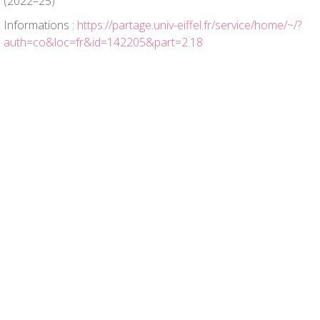
(2022
–
25)
Informations :
https://partage.univ-eiffel.fr/service/home/~/?
auth=co&loc=fr&id=142205&part=2.18