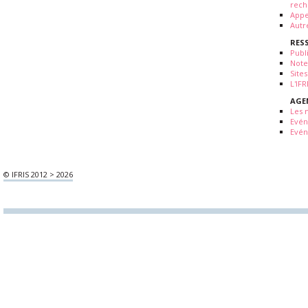
rech
Appe
Autr
RES
Publ
Note
Sites
L'IF
AGE
Les 
Evé
Evén
© IFRIS 2012 > 2026