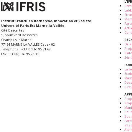
L'IF
Prés
LabE
Stru
Mem
Institut Francilien Recherche, Innovation et Société
Part
Université Paris-Est Marne-la-Vallée
Actua
Cité Descartes
Cont
5, boulevard Descartes
REC
Champs-sur-Marne
Orie
77454 MARNE-LA-VALLÉE Cedex 02
Proj
Téléphone : +33.(0)1.60.95.71.68
Plat
Fax : +33.(0)1.60.95.72.38
Sémi
FOR
La fo
Ecol
Mast
Doct
Circ
APP
Proj
Proj
Mani
Bour
Bour
Part
inte
Atel