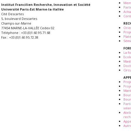
Mem
Institut Francilien Recherche, Innovation et Société
Part
Université Paris-Est Marne-la-Vallée
Actua
Cité Descartes
Cont
5, boulevard Descartes
REC
Champs-sur-Marne
Orie
77454 MARNE-LA-VALLÉE Cedex 02
Proj
Téléphone : +33.(0)1.60.95.71.68
Plat
Fax : +33.(0)1.60.95.72.38
Sémi
FOR
La fo
Ecol
Mast
Doct
Circ
APP
Proj
Proj
Mani
Bour
Bour
Part
inte
Atel
rech
Appe
Autr