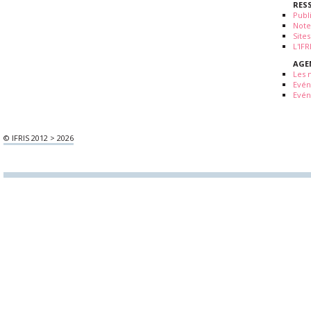
RES
Publ
Note
Sites
L'IF
AGE
Les 
Evé
Evén
© IFRIS 2012 > 2026